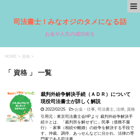
司法書士！みなオジのタメになる話
お金や人生の成功術を
HOME
>
資格
>
「 資格 」 一覧
裁判外紛争解決手続（ＡＤＲ）について
現役司法書士が詳しく解説
2022/02/25
-
お金・仕事
,
司法書士
,
法律
,
資格
引用元：東京司法書士会HPより 裁判外紛争解決手
続※とは、「裁判所を解せずに」民事（債務不履
行）・家事（相続や離婚）の紛争を解決する手段で
す。仲裁、調停、あっせんなどに分かれ、法律の専
門家である司法書 …