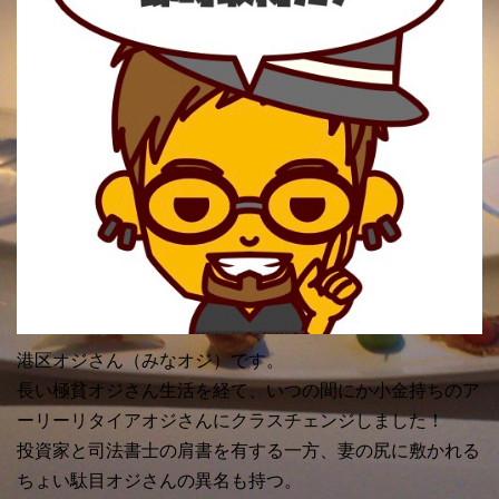
港区オジさん（みなオジ）です。
長い極貧オジさん生活を経て、いつの間にか小金持ちのア
ーリーリタイアオジさんにクラスチェンジしました！
投資家と司法書士の肩書を有する一方、妻の尻に敷かれる
ちょい駄目オジさんの異名も持つ。