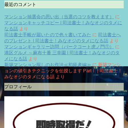
最近のコメント
マンション抽選会の思い出（当選のコツを教えます）
に
マンションキャッチコピー | 司法書士！みなオジのタメに
なる話
より
司法書士手帳が届いたので色々書いてみた
に
司法書士へ
のプレゼント | 司法書士！みなオジのタメになる話
より
マンションギャラリー訪問（パークコート虎ノ門①）
に
港区グルメ ～麻布十番 三幸園 | 司法書士！みなオジのタ
メになる話
より
新築マンション探しのお作法≪初級者編≫
に
新築マンシ
ョンの値引きテクニックを伝授します PartⅠ | 司法書士！
みなオジのタメになる話
より
プロフィール