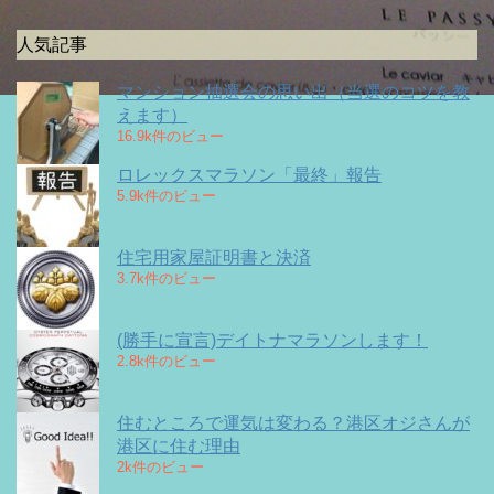
人気記事
マンション抽選会の思い出（当選のコツを教
えます）
16.9k件のビュー
ロレックスマラソン「最終」報告
5.9k件のビュー
住宅用家屋証明書と決済
3.7k件のビュー
(勝手に宣言)デイトナマラソンします！
2.8k件のビュー
住むところで運気は変わる？港区オジさんが
港区に住む理由
2k件のビュー