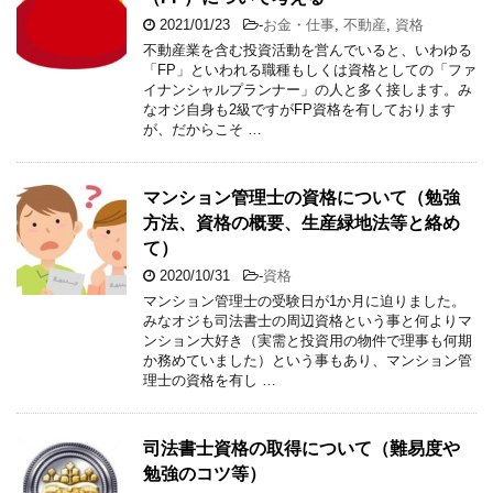
2021/01/23
-
お金・仕事
,
不動産
,
資格
不動産業を含む投資活動を営んでいると、いわゆる
「FP」といわれる職種もしくは資格としての「ファ
イナンシャルプランナー」の人と多く接します。み
なオジ自身も2級ですがFP資格を有しております
が、だからこそ …
マンション管理士の資格について（勉強
方法、資格の概要、生産緑地法等と絡め
て）
2020/10/31
-
資格
マンション管理士の受験日が1か月に迫りました。
みなオジも司法書士の周辺資格という事と何よりマ
ンション大好き（実需と投資用の物件で理事も何期
か務めていました）という事もあり、マンション管
理士の資格を有し …
司法書士資格の取得について（難易度や
勉強のコツ等）