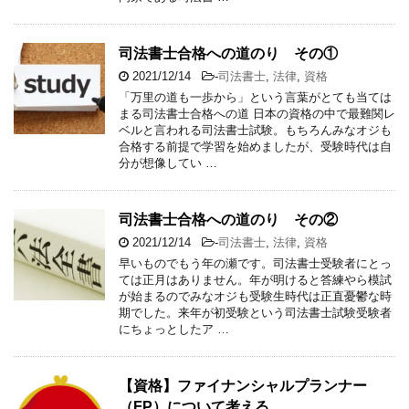
司法書士合格への道のり その①
2021/12/14
-
司法書士
,
法律
,
資格
「万里の道も一歩から」という言葉がとても当ては
まる司法書士合格への道 日本の資格の中で最難関レ
ベルと言われる司法書士試験。もちろんみなオジも
合格する前提で学習を始めましたが、受験時代は自
分が想像してい …
司法書士合格への道のり その②
2021/12/14
-
司法書士
,
法律
,
資格
早いものでもう年の瀬です。司法書士受験者にとっ
ては正月はありません。年が明けると答練やら模試
が始まるのでみなオジも受験生時代は正直憂鬱な時
期でした。来年が初受験という司法書士試験受験者
にちょっとしたア …
【資格】ファイナンシャルプランナー
（FP）について考える