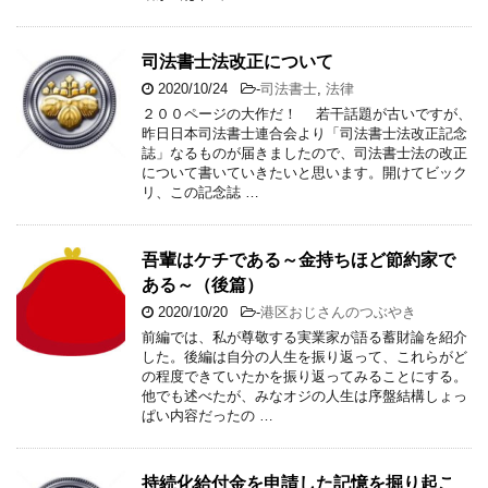
司法書士法改正について
2020/10/24
-
司法書士
,
法律
２００ページの大作だ！ 若干話題が古いですが、
昨日日本司法書士連合会より「司法書士法改正記念
誌」なるものが届きましたので、司法書士法の改正
について書いていきたいと思います。開けてビック
リ、この記念誌 …
吾輩はケチである～金持ちほど節約家で
ある～（後篇）
2020/10/20
-
港区おじさんのつぶやき
前編では、私が尊敬する実業家が語る蓄財論を紹介
した。後編は自分の人生を振り返って、これらがど
の程度できていたかを振り返ってみることにする。
他でも述べたが、みなオジの人生は序盤結構しょっ
ぱい内容だったの …
持続化給付金を申請した記憶を掘り起こ