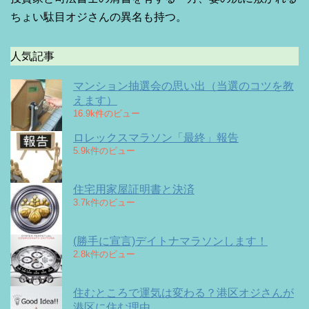
ちょい駄目オジさんの異名も持つ。
人気記事
マンション抽選会の思い出（当選のコツを教
えます）
16.9k件のビュー
ロレックスマラソン「最終」報告
5.9k件のビュー
住宅用家屋証明書と決済
3.7k件のビュー
(勝手に宣言)デイトナマラソンします！
2.8k件のビュー
住むところで運気は変わる？港区オジさんが
港区に住む理由