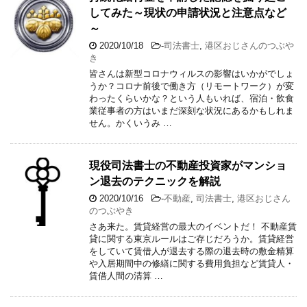
してみた～現状の申請状況と注意点など
～
2020/10/18
-
司法書士
,
港区おじさんのつぶや
き
皆さんは新型コロナウィルスの影響はいかがでしょ
うか？コロナ前後で働き方（リモートワーク）が変
わったくらいかな？という人もいれば、宿泊・飲食
業従事者の方はいまだ深刻な状況にあるかもしれま
せん。かくいうみ …
現役司法書士の不動産投資家がマンショ
ン退去のテクニックを解説
2020/10/16
-
不動産
,
司法書士
,
港区おじさん
のつぶやき
さあ来た。賃貸経営の最大のイベントだ！ 不動産賃
貸に関する東京ルールはご存じだろうか。賃貸経営
をしていて賃借人が退去する際の退去時の敷金精算
や入居期間中の修繕に関する費用負担など賃貸人・
賃借人間の清算 …