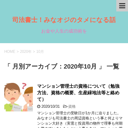
司法書士！みなオジのタメになる話
お金や人生の成功術を
HOME
>
2020年
>
10月
「 月別アーカイブ：2020年10月 」 一覧
マンション管理士の資格について（勉強
方法、資格の概要、生産緑地法等と絡め
て）
2020/10/31
-
資格
マンション管理士の受験日が1か月に迫りました。
みなオジも司法書士の周辺資格という事と何よりマ
ンション大好き（実需と投資用の物件で理事も何期