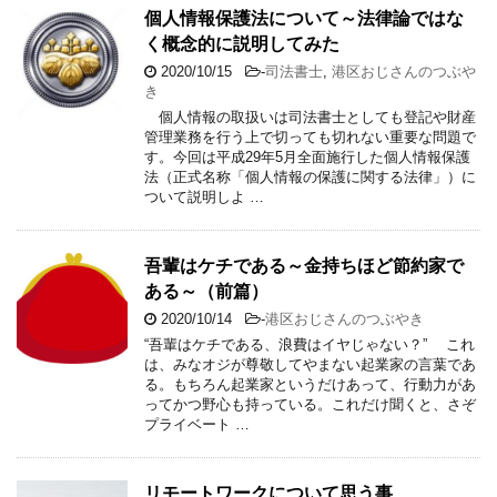
個人情報保護法について～法律論ではな
く概念的に説明してみた
2020/10/15
-
司法書士
,
港区おじさんのつぶや
き
個人情報の取扱いは司法書士としても登記や財産
管理業務を行う上で切っても切れない重要な問題で
す。今回は平成29年5月全面施行した個人情報保護
法（正式名称「個人情報の保護に関する法律」）に
ついて説明しよ …
吾輩はケチである～金持ちほど節約家で
ある～（前篇）
2020/10/14
-
港区おじさんのつぶやき
“吾輩はケチである、浪費はイヤじゃない？” これ
は、みなオジが尊敬してやまない起業家の言葉であ
る。もちろん起業家というだけあって、行動力があ
ってかつ野心も持っている。これだけ聞くと、さぞ
プライベート …
リモートワークについて思う事