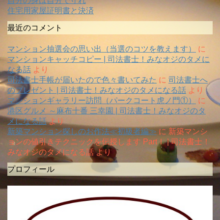
自分の身は自分で守れ
住宅用家屋証明書と決済
最近のコメント
マンション抽選会の思い出（当選のコツを教えます）
に
マンションキャッチコピー | 司法書士！みなオジのタメに
なる話
より
司法書士手帳が届いたので色々書いてみた
に
司法書士へ
のプレゼント | 司法書士！みなオジのタメになる話
より
マンションギャラリー訪問（パークコート虎ノ門①）
に
港区グルメ ～麻布十番 三幸園 | 司法書士！みなオジのタ
メになる話
より
新築マンション探しのお作法≪初級者編≫
に
新築マンシ
ョンの値引きテクニックを伝授します PartⅠ | 司法書士！
みなオジのタメになる話
より
プロフィール