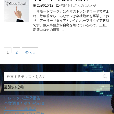
2020/10/12
-
港区おじさんのつぶやき
「リモートワーク」は今年のトレンドワードですよ
ね。数年前から、みなオジは会社勤めを卒業してお
り、アーリーリタイアというかハーフリタイア状態
です。個人事務所が自宅を兼ねているので、正直、
新型コロナの影響 …
1
2
次へ »
最近の投稿
ロレックス近況報告
企業調査と会社登記簿
ミニマム事業承継