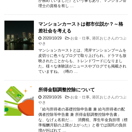
か務めていました）という事もあり、マンション管
理士の資格を有し …
マンションカーストは都市伝説か？～格
差社会を考える
2020/10/29
-
お金・仕事
,
港区おじさんのつぶ
やき
マンションカーストとは、湾岸マンションブームを
皮切りに色々なブログで取り上げられ、ドラマも放
映されたことからも、トレンドワードになりまし
た。様々な体験談がニュースやブログでも掲載され
ていますね。（噂の …
所得金額調整控除について
2020/10/26
-
お金・仕事
,
港区おじさんのつぶ
やき
「給与所得者の基礎控除申告書 兼 給与所得者の配
偶者控除等申告書 兼 所得金額調整控除申告書」
な、なげぇ名前だ… 消費税、厚生年金負担増（標
準報酬月額の上限が上がった）と巷では国民の負担
増が叫ばれて …