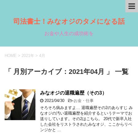
司法書士！みなオジのタメになる話
お金や人生の成功術を
HOME
>
2021年
>
4月
「 月別アーカイブ：2021年04月 」 一覧
みなオジの退職遍歴（その3）
2021/04/30
-
お金・仕事
そろそろ病みますよ… 退職遍歴その2のあらすじ み
なオジの汚い退職遍歴を紹介するというテーマでお
送りしています。その2はこちら。 20代で新卒入社
した会社をリストラされたみなオジ、ここからリベ
ンジかと …