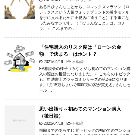
ある日ひょんなことから、ロレックスマラソン（ロ
レックスという人気ウォッチブランドの希少モデル
を手に入れるために正規店に通うこと）する事にな
ったみなオジです。（「ひょんなこと」は、コチ
ラ。） これまでの …
「住宅購入のリスク度は「ローンの金
額」で決まる」はホント？
2021/04/19
-
不動産
FP相談会の様子（みなオジも初めてのマンション購
入の際はお世話になりました。） こちらのトピック
も、司法書士のツッコミシリーズの第2弾になりま
す。｢月15万ちょいで6000万の家が買える｣そんなセ
ール …
思い出語り～初めてのマンション購入
（後日談）
2021/04/18
-
不動産
前回までのあらすじ 前トピックの初めてのマンショ