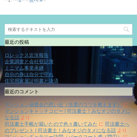
1
2
次へ »
最近の投稿
ロレックス近況報告
企業調査と会社登記簿
ミニマム事業承継
自分の身は自分で守れ
住宅用家屋証明書と決済
最近のコメント
マンション抽選会の思い出（当選のコツを教えます）
に
マンションキャッチコピー | 司法書士！みなオジのタメに
なる話
より
司法書士手帳が届いたので色々書いてみた
に
司法書士へ
のプレゼント | 司法書士！みなオジのタメになる話
より
マンションギャラリー訪問（パークコート虎ノ門①）
に