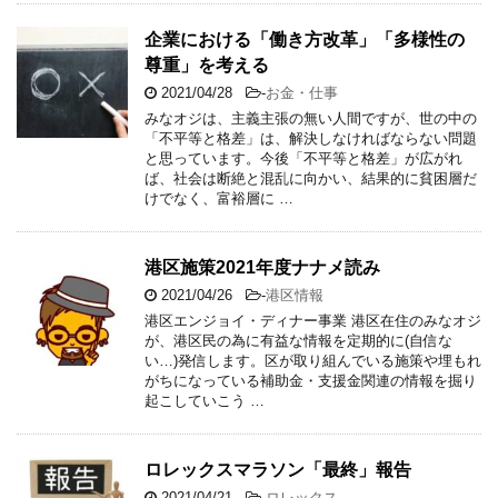
企業における「働き方改革」「多様性の
尊重」を考える
2021/04/28
-
お金・仕事
みなオジは、主義主張の無い人間ですが、世の中の
「不平等と格差」は、解決しなければならない問題
と思っています。今後「不平等と格差」が広がれ
ば、社会は断絶と混乱に向かい、結果的に貧困層だ
けでなく、富裕層に …
港区施策2021年度ナナメ読み
2021/04/26
-
港区情報
港区エンジョイ・ディナー事業 港区在住のみなオジ
が、港区民の為に有益な情報を定期的に(自信な
い…)発信します。区が取り組んでいる施策や埋もれ
がちになっている補助金・支援金関連の情報を掘り
起こしていこう …
ロレックスマラソン「最終」報告
2021/04/21
-
ロレックス