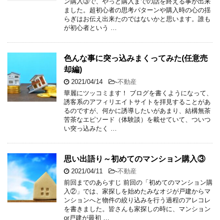
ン購入③で、やっと購入までの話を終える事が出来
ました。超初心者の思考パターンや購入時の心の揺
らぎはお伝え出来たのではないかと思います。誰も
が初心者という …
色んな事に突っ込みまくってみた(任意売
却編)
2021/04/14
-
不動産
華麗にツッコミます！ ブログを書くようになって、
誘客系のアフィリエイトサイトを拝見することがあ
るのですが、何かに誘導したいがあまり、結構無茶
苦茶なエピソード（体験談）を載せていて、ついつ
い突っ込みたく …
思い出語り～初めてのマンション購入③
2021/04/11
-
不動産
前回までのあらすじ 前回の「初めてのマンション購
入②」では、家探しを始めたみなオジが戸建からマ
ンションへと物件の絞り込みを行う過程のアレコレ
を書きました。皆さんも家探しの時に、マンション
or戸建が最初 …