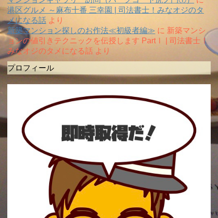
港区グルメ ～麻布十番 三幸園 | 司法書士！みなオジのタ
メになる話
より
新築マンション探しのお作法≪初級者編≫
に
新築マンシ
ョンの値引きテクニックを伝授します PartⅠ | 司法書士！
みなオジのタメになる話
より
プロフィール