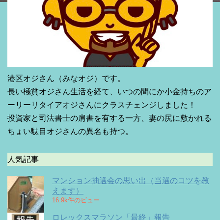
港区オジさん（みなオジ）です。
長い極貧オジさん生活を経て、いつの間にか小金持ちのア
ーリーリタイアオジさんにクラスチェンジしました！
投資家と司法書士の肩書を有する一方、妻の尻に敷かれる
ちょい駄目オジさんの異名も持つ。
人気記事
マンション抽選会の思い出（当選のコツを教
えます）
16.9k件のビュー
ロレックスマラソン「最終」報告