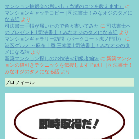
マンション抽選会の思い出（当選のコツを教えます）
に
マンションキャッチコピー | 司法書士！みなオジのタメに
なる話
より
司法書士手帳が届いたので色々書いてみた
に
司法書士へ
のプレゼント | 司法書士！みなオジのタメになる話
より
マンションギャラリー訪問（パークコート虎ノ門①）
に
港区グルメ ～麻布十番 三幸園 | 司法書士！みなオジのタ
メになる話
より
新築マンション探しのお作法≪初級者編≫
に
新築マンシ
ョンの値引きテクニックを伝授します PartⅠ | 司法書士！
みなオジのタメになる話
より
プロフィール