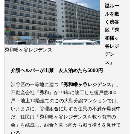
謎ルー
ルを敷
く渋谷
区『秀
和幡ヶ
谷レジ
秀和幡ヶ谷レジデンス
デン
ス』
介護ヘルパーが出禁 友人泊めたら5000円
渋谷区の一等地に建つ
『秀和幡ヶ谷レジデンス』
。
不動産会社『秀和』が’74年に竣工した総戸数300
戸・地上10階建てのこの大型分譲マンションでは、
いままさに、管理組合に対する住民の不満が爆発中
だ。住民は「秀和幡ヶ谷レジデンスを救う有志の
会」を結成し、組合と真っ向から戦う構えを見せて
いる。