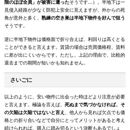
階のほぼ全員」が被害に遭った
そうです…）。半地下は一
見侵入経路が少なく防犯上安全に見えますが、外からの死
角が意外と多く、
熟練の空き巣は半地下物件を好んで狙う
そうです。
逆に半地下物件は価格面で折り合えば、利回りは高くとる
ことができると言えます。賃貸の場合は売買価格程、賃料
に差が出にくいからです。ただし、上記の理由で、比較的
退去までの期間が短いかも知れません。
さいごに
以上のように、安い物件に出会った時ほどより注意が必要
と言えます。極論を言えば、
死ぬまで気づかなければ、そ
の欠陥は欠陥ではないと言え
、他人から見れば欠点でも価
格との折り合いなどで自分にとってメリットがあると考え
続けられれば、購入に踏み切るという決断もあるでしょ