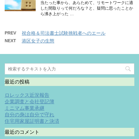
当たった事から、あらためて、リモートワークに適
した間取りって何だろな？と、疑問に思ったことか
ら沸き上がった …
PREV
祝合格＆司法書士試験挑戦者へのエール
NEXT
港区女子の生態
最近の投稿
ロレックス近況報告
企業調査と会社登記簿
ミニマム事業承継
自分の身は自分で守れ
住宅用家屋証明書と決済
最近のコメント