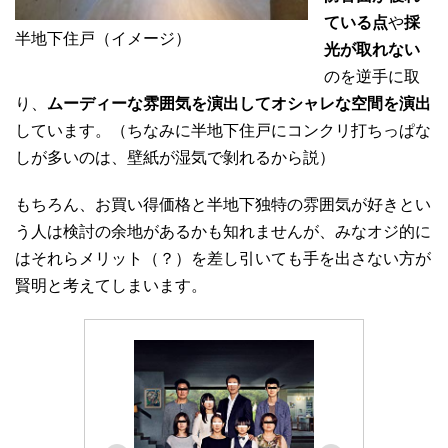
ている点
や
採
半地下住戸（イメージ）
光が取れない
のを逆手に取
り、
ムーディーな雰囲気を演出してオシャレな空間を演出
しています。（ちなみに半地下住戸にコンクリ打ちっぱな
しが多いのは、壁紙が湿気で剝れるから説）
もちろん、お買い得価格と半地下独特の雰囲気が好きとい
う人は検討の余地があるかも知れませんが、みなオジ的に
はそれらメリット（？）を差し引いても手を出さない方が
賢明と考えてしまいます。