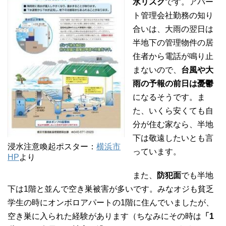
水リスク
です。アパー
ト管理会社勤務の知り
合いは、大雨の翌日は
半地下の管理物件の居
住者から電話が鳴り止
まないので、
台風や大
雨の予報の前日は憂鬱
になるそうです。ま
た、いくら安くても自
分が住む家なら、半地
下は敬遠したいとも言
浸水注意喚起ポスター：
横浜市
っています。
HP
より
また、
防犯面
でも半地
下は1階と並んで空き巣被害が多いです。みなオジも貧乏
学生の時にオンボロアパートの1階に住んでいましたが、
空き巣に入られた経験があります（ちなみにその時は
「1