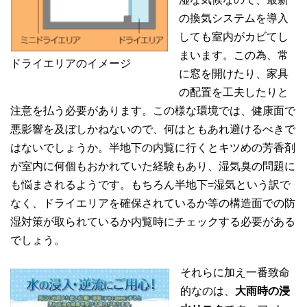
の換気システムを導入
しても室内がカビてし
まいます。この為、常
ドライエリアのイメージ
に窓を開けたり、家具
の配置を工夫したりと
注意を払う必要があります。この様な環境では、健康面で
悪影響を及ぼしかねないので、何はともあれ避けるべきで
はないでしょうか。半地下の内覧に行くとキツめの芳香剤
が室内に何個もおかれていた経験もあり、湿気臭の問題に
も悩まされるようです。もちろん半地下=湿気という訳で
なく、ドライエリアを確保されているか等の構造面での防
湿対策が取られているか内覧時にチェックする必要がある
でしょう。
それらに加え一番致命
的なのは、
大雨時の浸