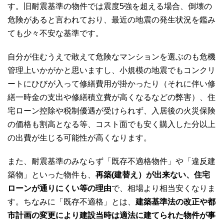
す。旧耐震基準の物件では震度5強を超える場合、倒壊の
危険があると言われており、最近の地震の発生状況を鑑み
ても少々不安な基準です。
自分が住むうえで敢えて危険なマンションを選ぶのも危機
管理上いかがかと思いますし、小規模の地震でもコンクリ
ートにひびが入って修繕費用が掛かったり（それに伴い修
繕一時金の支出や修繕積立費が高くなるなどの弊害）、住
宅ローン控除や税制優遇が受けられず、入居後の火災保険
の価格も割高となる等、コスト面でも安く購入した分以上
の出費が生じる可能性が高くなります。
また、耐震基準のみならず「既存不適格物件」や「違反建
築物」といった物件も、
再築(建替え）が出来ない、住宅
ローンが通りにくい等の理由
で、相場より相当安くなりま
す。ちなみに「既存不適格」とは、
建築基準法の改正や都
市計画の変更により建設当時は適法に建てられた物件が事