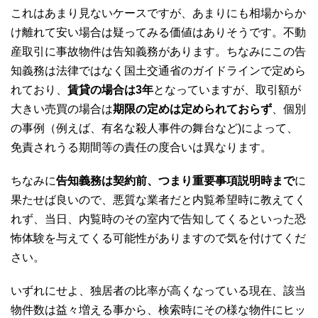
これはあまり見ないケースですが、あまりにも相場からか
け離れて安い場合は疑ってみる価値はありそうです。不動
産取引に事故物件は告知義務があります。ちなみにこの告
知義務は法律ではなく国土交通省のガイドラインで定めら
れており、
賃貸の場合は3年
となっていますが、取引額が
大きい売買の場合は
期限の定めは定められておらず
、個別
の事例（例えば、有名な殺人事件の舞台など)によって、
免責されうる期間等の責任の度合いは異なります。
ちなみに
告知義務は契約前、つまり重要事項説明時まで
に
果たせば良いので、悪質な業者だと内覧希望時に教えてく
れず、当日、内覧時のその室内で告知してくるといった恐
怖体験を与えてくる可能性がありますので気を付けてくだ
さい。
いずれにせよ、独居者の比率が高くなっている現在、該当
物件数は益々増える事から、検索時にその様な物件にヒッ