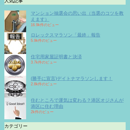
人気記事
マンション抽選会の思い出（当選のコツを教
えます）
16.9k件のビュー
ロレックスマラソン「最終」報告
5.9k件のビュー
住宅用家屋証明書と決済
3.7k件のビュー
(勝手に宣言)デイトナマラソンします！
2.8k件のビュー
住むところで運気は変わる？港区オジさんが
港区に住む理由
2k件のビュー
カテゴリー