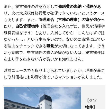
また、築古物件の注意点として
修繕費の未納・滞納
があ
り、次の大規模修繕費用が確保できていないというケース
もあります。また、
管理組合（古株の理事）の癖が強かっ
た
り、
自己管理物件
（管理会社を入れずに、住民が清掃や
維持管理を行う）もあり、入居してから「こんなはずでは
なかった…」という事も多いので、安いのに市場に出てい
る理由をチェックできる
嗅覚
が大切になってきます。そう
いう意味で、中古物件の購入経験がない人は、築古物件は
あまり手を出さない方が良いかも知れません。
以前ニュースでも取り上げられていましたが、理事が暴走
し取引価格にも影響が出ているマンションがありました。
【クソ
物件】