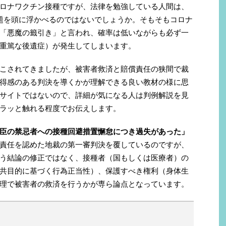
ロナワクチン接種ですが、法律を勉強している人間は、
題を頭に浮かべるのではないでしょうか。そもそもコロナ
「悪魔の籤引き」と言われ、確率は低いながらも必ず一
重篤な後遺症）が発生してしまいます。
こされてきましたが、被害者救済と賠償責任の狭間で裁
得感のある判決を導くかが理解できる良い教材の様に思
サイトではないので、詳細が気になる人は判例解説を見
ラッと触れる程度でお伝えします。
臣の禁忌者への接種回避措置懈怠につき過失があった」
責任を認めた地裁の第一審判決を覆しているのですが、
う結論の修正ではなく、接種者（国もしくは医療者）の
共目的に基づく行為正当性）、保護すべき権利（身体生
理で被害者の救済を行うかが専ら論点となっています。