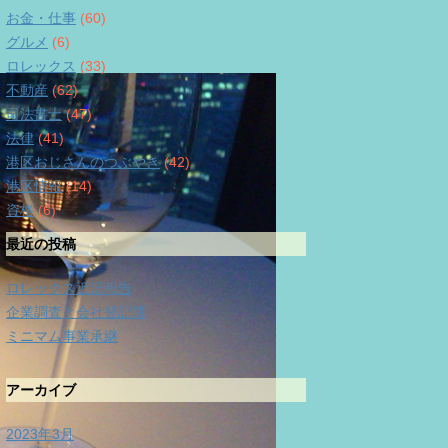
お金・仕事
(60)
グルメ
(6)
ロレックス
(33)
不動産
(62)
司法書士
(47)
法律
(41)
港区おじさんのつぶやき
(42)
港区情報
(14)
資格
(6)
最近の投稿
ロレックス近況報告
企業調査と会社登記簿
ミニマム事業承継
アーカイブ
2023年3月