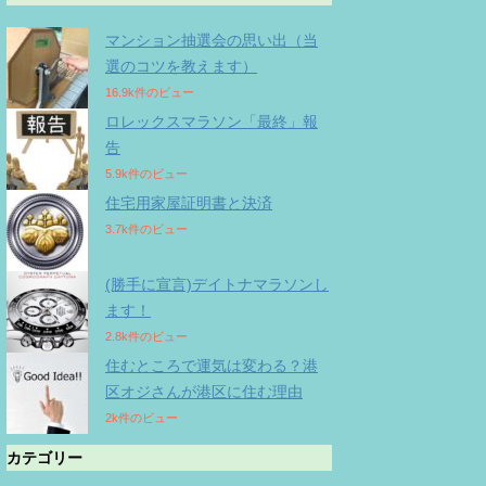
マンション抽選会の思い出（当
選のコツを教えます）
16.9k件のビュー
ロレックスマラソン「最終」報
告
5.9k件のビュー
住宅用家屋証明書と決済
3.7k件のビュー
(勝手に宣言)デイトナマラソンし
ます！
2.8k件のビュー
住むところで運気は変わる？港
区オジさんが港区に住む理由
2k件のビュー
カテゴリー