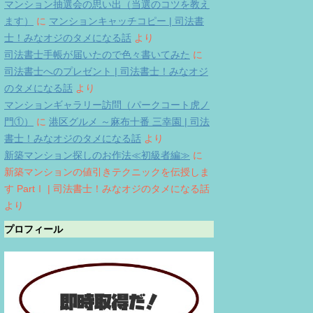
マンション抽選会の思い出（当選のコツを教え
ます）
に
マンションキャッチコピー | 司法書
士！みなオジのタメになる話
より
司法書士手帳が届いたので色々書いてみた
に
司法書士へのプレゼント | 司法書士！みなオジ
のタメになる話
より
マンションギャラリー訪問（パークコート虎ノ
門①）
に
港区グルメ ～麻布十番 三幸園 | 司法
書士！みなオジのタメになる話
より
新築マンション探しのお作法≪初級者編≫
に
新築マンションの値引きテクニックを伝授しま
す PartⅠ | 司法書士！みなオジのタメになる話
より
プロフィール