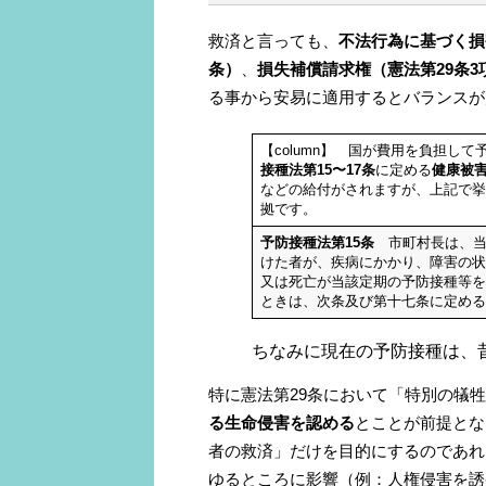
救済と言っても、
不法行為に基づく損
条）
、
損失補償請求権（憲法第29条3
る事から安易に適用するとバランスが
【column】 国が費⽤を負担し
接種法第15〜17条
に定める
健康被
などの給付がされますが、上記で挙
拠です。
予防接種法第15条
市町村長は、当
けた者が、疾病にかかり、障害の状
又は死亡が当該定期の予防接種等を
ときは、次条及び第十七条に定める
ちなみに現在の予防接種は、
特に憲法第29条において「特別の犠
る生命侵害を認める
とことが前提とな
者の救済」だけを目的にするのであれ
ゆるところに影響（例：人権侵害を誘