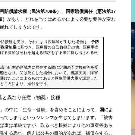
害賠償請求権（民法第709条）
、
国家賠償責任（憲法第17
項）
があり、どれを当てはめるかにより必要な要件が変わ
崩れてしまうのです。
て予防接種を受け、それにより疾病等が⽣じた場合は、
予防
害救済制度
に基づき、医療費の⾃⼰負担分の他、医療⼿当
げる救済はそれを超える請求をする際に持ち出される根
該市町村の区域内に居住する間に定期の予防接種等を受
態となり、又は死亡した場合において、当該疾病、障害
受けたことによるものであると厚生労働大臣が認定した
ところにより、給付を行う。
昔と異なり任意（勧奨）接種
牲」の中に「生命・健康」を含めることによって、
国によ
ってしまうというジレンマが生じてしまいます。「被害
ば事は単純ですが、取るべき根拠により他の事案等あら
発する恐れ、例えば公共の目的があれば、補償をするこ