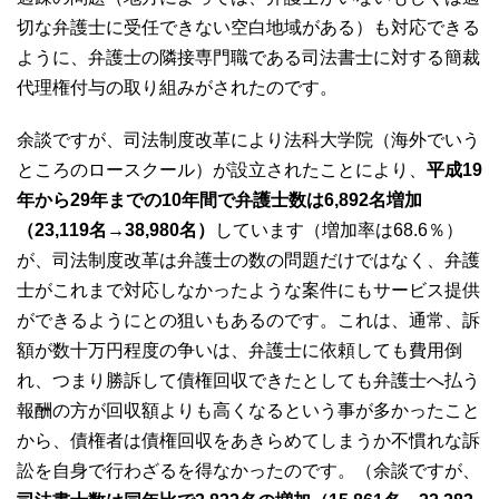
切な弁護士に受任できない空白地域がある）も対応できる
ように、弁護士の隣接専門職である司法書士に対する簡裁
代理権付与の取り組みがされたのです。
余談ですが、司法制度改革により法科大学院（海外でいう
ところのロースクール）が設立されたことにより、
平成19
年から29年までの10年間で弁護士数は6,892名増加
（23,119名→38,980名）
しています（増加率は68.6％）
が、司法制度改革は弁護士の数の問題だけではなく、弁護
士がこれまで対応しなかったような案件にもサービス提供
ができるようにとの狙いもあるのです。これは、通常、訴
額が数十万円程度の争いは、弁護士に依頼しても費用倒
れ、つまり勝訴して債権回収できたとしても弁護士へ払う
報酬の方が回収額よりも高くなるという事が多かったこと
から、債権者は債権回収をあきらめてしまうか不慣れな訴
訟を自身で行わざるを得なかったのです。（余談ですが、