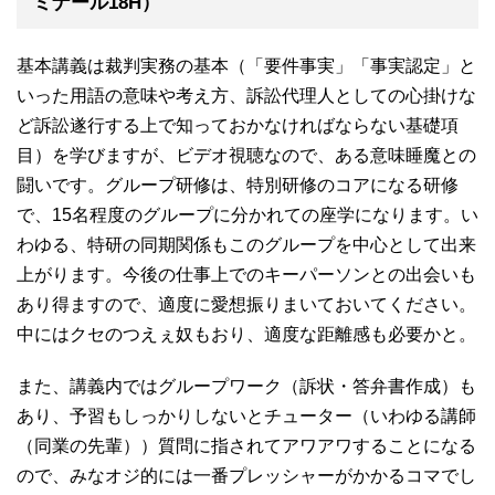
ミナール18H）
基本講義は裁判実務の基本（「要件事実」「事実認定」と
いった用語の意味や考え方、訴訟代理人としての心掛けな
ど訴訟遂行する上で知っておかなければならない基礎項
目）を学びますが、ビデオ視聴なので、ある意味睡魔との
闘いです。グループ研修は、特別研修のコアになる研修
で、15名程度のグループに分かれての座学になります。い
わゆる、特研の同期関係もこのグループを中心として出来
上がります。今後の仕事上でのキーパーソンとの出会いも
あり得ますので、適度に愛想振りまいておいてください。
中にはクセのつえぇ奴もおり、適度な距離感も必要かと。
また、講義内ではグループワーク（訴状・答弁書作成）も
あり、予習もしっかりしないとチューター（いわゆる講師
（同業の先輩））質問に指されてアワアワすることになる
ので、みなオジ的には一番プレッシャーがかかるコマでし