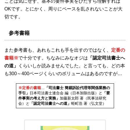
ことは気にせず、基本の要件事実をひたすら理解すれば
OKです。とにかく、周りにペースを乱されないことが大
切です。
参考書籍
また参考書も、あれもこれも手を出すのではなく、
定番の
書籍※
で十分です。ちなみにみなオジは
「認定司法書士へ
の道」
くらいしか読みませんでした。と言っても、どの本
も300～400ページくらいのボリュームはあるのですが…
※定番の書籍
…
「司法書士 簡裁訴訟代理等関係業務の
手引」
日本司法書士連合会 編（日本加除出版）と
「要
件事実の考え方と実務」
加藤新太郎 著（民事法研究
会）と
「認定司法書士への道」
蛭町浩 著（弘文堂）