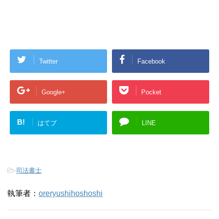
Twitter
Facebook
Google+
Pocket
B!
はてブ
LINE
-
司法書士
執筆者：
oreryushihoshoshi