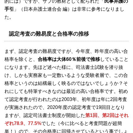
的には）ですが、サブの教材として配られた「
民事弁護の
手引
」（日本弁護士連合会 編）は非常に参考になりまし
た。
認定考査の難易度と合格率の推移
まず、認定考査の難易度ですが、今年度、昨年度の高い合
格率を除くと、
合格率は大体60％前後で推移
していること
になります。先ほど述べた様に、司法書士試験を潜り抜
け、しかも実務家も一定数いるような受験者層で、この合
格率というのは結構厳しく映るのではないでしょうか？そ
れにしても特筆すべきなのは最近の高い合格率です。初め
て認定考査が行われたのは2003年、初年度は年に2回考査
が実施されたので、2020年度の認定考査で19回目となり
ますが、認定司法書士制度が開始した
第1回、第2回はそれ
ぞれ78.9、77.5%
でした（今に比べると考査問題が超簡
単！）ので、その合格率に回帰させているという事でしょ