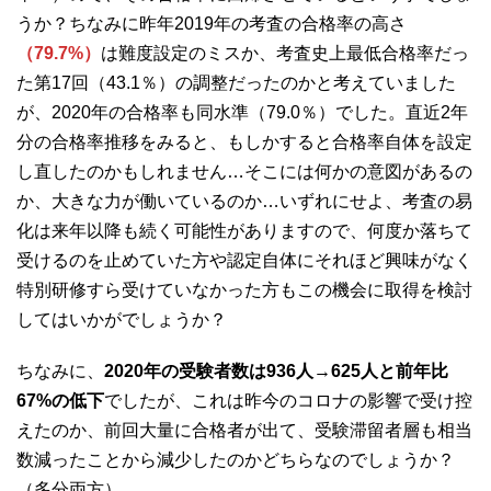
うか？ちなみに昨年2019年の考査の合格率の高さ
（79.7%）
は難度設定のミスか、考査史上最低合格率だっ
た第17回（43.1％）の調整だったのかと考えていました
が、2020年の合格率も同水準（79.0％）でした。直近2年
分の合格率推移をみると、もしかすると合格率自体を設定
し直したのかもしれません…そこには何かの意図があるの
か、大きな力が働いているのか…いずれにせよ、考査の易
化は来年以降も続く可能性がありますので、何度か落ちて
受けるのを止めていた方や認定自体にそれほど興味がなく
特別研修すら受けていなかった方もこの機会に取得を検討
してはいかがでしょうか？
ちなみに、
2020年の受験者数は936人→625人と前年比
67%の低下
でしたが、これは昨今のコロナの影響で受け控
えたのか、前回大量に合格者が出て、受験滞留者層も相当
数減ったことから減少したのかどちらなのでしょうか？
（多分両方）