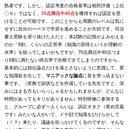
熟者です。しかし、認定考査の合格基準は相対評価（上位
〇％）ではなく、
70点満点中40点
を獲得すれば認定を受
けることが可能です。このことからも周囲のレベルは気に
せずに自分のペースで学習を進めることが大切です。司法
書士受験を潜り抜けた人だと、本試験の記憶がよみがえる
のか「8割」くらいの正答率（知識の習得というか理解の
水準）を狙ってしまいがちですが、70点満点中40点つま
り6割に満たない得点率で合格できてしまうのですから、
基本的には頻出論点だけを落とさないように意識して、変
な知識欲を出して、
マニアックな論点
に首を突っ込まない
事です。（実務で訴状などを作成している先生ですと、深
みにはまる方もいらっしゃるかもしれませんが、どんなに
時間があってもキリがありません）特別研修に参加する
と、グループに必ず一人くらいは、訴訟オタク（誉め言葉
です）みたいな人がいて、ドヤ顔で知識をひけらかして
（！？）来たり、議論を吹っかけてくるのですが、そんな