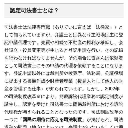
認定司法書士とは？
司法書士は法律専門職（ありていに言えば「法律家」）と
して知られていますが、弁護士とは異なり主戦場は主に登
記申請代理です。売買や相続で不動産の権利が移転し、会
社設立・役員変更等が生じると登記申請を行い、その記録
を行わなければなりませんが、その場合に皆さんは依頼者
として司法書士にその申請の代理を依頼することになりま
す。登記申請以外には裁判所や検察庁、法務局、公証役場
に提出する書類作成や財産管理業（後見人として他人の財
産を管理する仕事）が知られています。しかし、2002年
の司法制度改革※により、簡裁訴訟代理業務の認定制度が
誕生し、認定を受けた司法書士に簡易裁判所における訴訟
代理権が与えられることとなったのです。司法制度改革の
一つに「
国民の期待に応える司法制度
」が掲げられ、司法
過疎の問題（地方によっては、弁護士がいないもしくは適