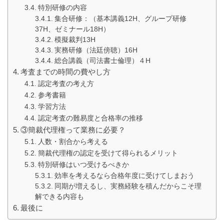
特別研修の内容
集合研修：（基本講義12H、グループ研修
37H、ゼミナール18H）
模擬裁判13H
実務研修（法廷傍聴）16H
総合講義（司法書士倫理）４H
考査までの時間の費やし方
認定考査の考え方
参考書籍
学習方法
認定考査の難易度と合格率の推移
③簡裁代理権って業務に必要？
人数・割合から考える
簡裁代理権の認定を受けて得られるメリット
特別研修はいつ受けるべきか
効率を考えるなら合格年度に受けてしまおう
同期が増えるし、実務経験を積んだからこそ理
解できる内容も
最後に