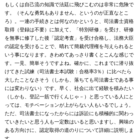
もしくは自己流の知識で法廷に飛びこむのは非常に危険で
す。（そんな勇気もありません、というのが正直なとこ
ろ）。一連の手続きとは何なのかというと、司法書士資格
取得（登録は不要）に加えて、「特別研修」を受け、研修
を無事に修了した後「認定考査」を受け合格し、法務大臣
の認定を受けることで、晴れて簡裁代理権を与えられると
いう事になります。きわめてあっさり書くとこんな感じで
す。一見、簡単そうですよね。確かに、これまでに潜り抜
けてきた試練（司法書士本試験：合格率3％）に比べたら
大したことなさそう（しかも、落ちても司法書士である事
には変わりない）です。早く、社会に出て経験を積みたい
（しかも、登記一筋で行くんじゃ－）と思っている人にと
っては、モチベーションが上がらない人もいるでしょう。
ただ、司法書士になったからには訴訟にも積極的に関わっ
ていきたいと思う人も一定数はいると思いますし、興味の
ある方向けに、認定取得の道のりについて詳細に説明しま
す。