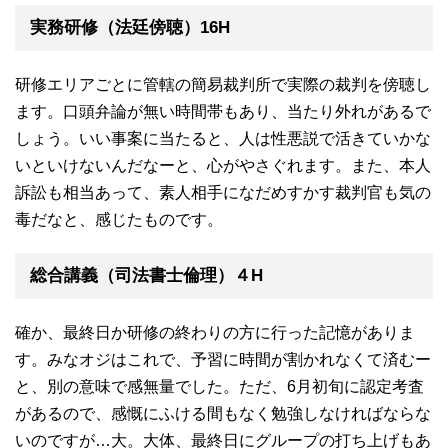
実務研修（法廷傍聴）16H
研修エリアごとに管轄の簡易裁判所で実際の裁判を傍聴し
ます。口頭弁論が無い時間帯もあり、当たり外れがあるで
しょう。いい事案に当たると、人は性悪説で活きていかな
いといけないんだなーと、心がやさぐれます。また、本人
訴訟も相当あって、素人相手になだめすかす裁判官も気の
毒だなと、感じたものです。
総合講義（司法書士倫理）４H
確か、最終日か研修の終わりの方に行った記憶がありま
す。みなオジはこれで、予習に時間が割かれなくて済むー
と、別の意味で感無量でした。ただ、6月初旬に認定考査
があるので、感慨にふける間もなく勉強しなければならな
いのですが…大。大体、最終日にグループの打ち上げもあ