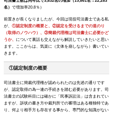
司法書士数は同年比で3,832名の増加（15,861名→22,283
名）
で増加率20.8％）
前置きが長くなりましたが、今回は現役司法書士である私
が、
①認定制度の概要と、②認定を受けるまでの道のり
（取得のノウハウ）、③簡裁代理権は司法書士に必要かど
うか、
について裏話も交えながら解説していきたいと思い
ます。ここからは、気楽に（文体を崩しながら）書いてい
きます。
①認定制度の概要
司法書士に簡裁代理権が認められたのは先述の通りです
が、認定取得の為一連の手続きを踏む必要があります。司
法書士の試験科目には確かに「民事訴訟法」は含まれてい
ますが、訴状の書き方や裁判所での審理はある種独特であ
り、何より相手方も存在する事から、専門的な知識がない