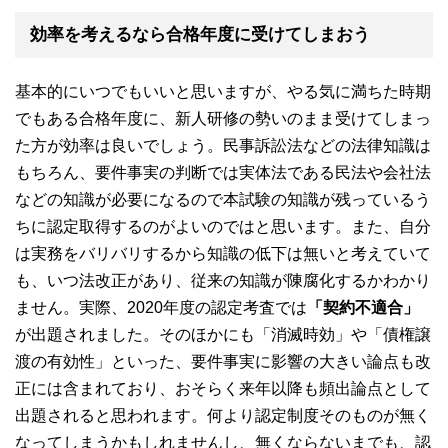
効率を考えるなら合格年度に受けてしまおう
基本的にいつでもいいと思いますが、やる気に満ちた時期
でもある合格年度に、新人研修の勢いのまま受けてしまっ
た方が効率は良いでしょう。民事訴訟法などの法律知識は
もちろん、要件事実の判断では実体法である民法や会社法
などの知識が必要になるので本試験の知識が残っているう
ちに認定取得するのがよいのではと思います。また、自分
は実務をバリバリするから知識の低下は無いと考えていて
も、いつ法改正があり、従来の知識が陳腐化するかわかり
ません。実際、2020年度の認定考査では
「契約不適合」
が出題されました。そのほかにも「消滅時効」や「債権譲
渡の有効性」といった、要件事実に影響の大きい論点も改
正には含まれており、おそらく来年以降も頻出論点として
出題されると思われます。何より認定制度そのものが無く
なってしまうかもしれませんし、無くならないまでも、認