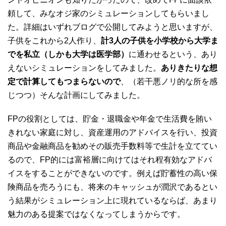
頼して、みなオジ家のシミュレーションしてもらいまし
た。詳細はいずれブログで公開してみようと思いますが、
子供をこれから2人作り、
計3人の子供を小学校から大学ま
でを私立（しかも大学は医学部）
に通わせるという、あり
えないシミュレーションをしてみました。
ありきたりな想
定で計算してもつまらないので
、（若干悪ノリ的な所を感
じつつ）そんな計画にしてみました。
FPの役割としては、貯金・退職金や年金で生活費を賄い
きれない家庭に対し、資産運用のアドバイスを行い、投資
商品や金融商品を勧めその販売手数料等で生計を立ててい
るので、FP的には富裕層に向けてはそれ程有効なアドバ
イスをすることができないのです。例えば貯蓄性の高い保
険商品を売ろうにも、将来のキャッシュが潤沢であるとい
う結果がシミュレーション上に現れているならば、あまり
魅力のある提案ではなくなってしまうからです。