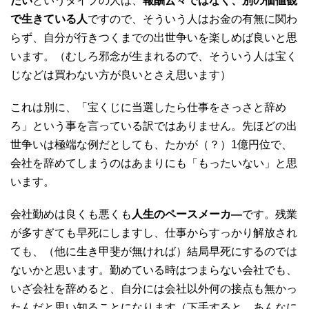
たい
というタイプの人は、
報酬云々ではなく、別の価値観
で生きている人
ですので、そういう人はお金の有無に関わ
らず、自分が行きつくまでの出世争いを楽しめば良いと思
います。（むしろ邪念が生まれるので、そういう人は宝く
じなどは買わない方が良いとさえ思います）
これは別に、「宝くじに当選したら仕事をさっさと辞め
ろ」という事を言っている訳ではありません。先ほどの出
世争いは極端な例だとしても、たかが（？）1億円位で、
会社を辞めてしまうのはあまりにも「もったいない」と思
います。
会社勤めは良くも悪くも
人生のペースメーカ―
です。残業
が多すぎても早死にしますし、仕事からすっかり解放され
ても、（他に生き甲斐が無ければ）結局早死にするのでは
ないかと思います。勤めている時はつまらない会社でも、
いざ会社を辞めると、自分には会社以外何の接点も無かっ
たんだと思い知ることになります（下手すると、あんなに