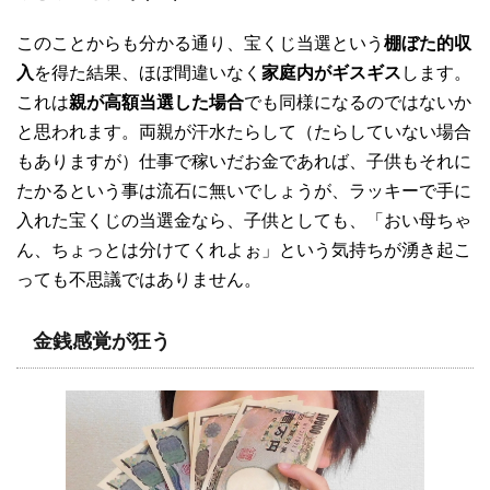
このことからも分かる通り、宝くじ当選という
棚ぼた的収
入
を得た結果、ほぼ間違いなく
家庭内がギスギス
します。
これは
親が高額当選した場合
でも同様になるのではないか
と思われます。両親が汗水たらして（たらしていない場合
もありますが）仕事で稼いだお金であれば、子供もそれに
たかるという事は流石に無いでしょうが、ラッキーで手に
入れた宝くじの当選金なら、子供としても、「おい母ちゃ
ん、ちょっとは分けてくれよぉ」という気持ちが湧き起こ
っても不思議ではありません。
金銭感覚が狂う