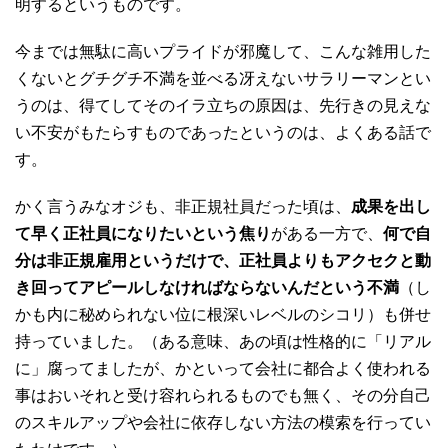
明するというものです。
今までは無駄に高いプライドが邪魔して、こんな雑用した
くないとグチグチ不満を並べる冴えないサラリーマンとい
うのは、得てしてそのイラ立ちの原因は、先行きの見えな
い不安がもたらすものであったというのは、よくある話で
す。
かく言うみなオジも、非正規社員だった頃は、
成果を出し
て早く正社員になりたいという焦り
がある一方で、
何で自
分は非正規雇用というだけで、正社員よりもアクセクと動
き回ってアピールしなければならないんだという不満
（し
かも内に秘められない位に根深いレベルのシコリ）も併せ
持っていました。（ある意味、あの頃は性格的に「リアル
に」腐ってましたが、かといって会社に都合よく使われる
事はおいそれと受け容れられるものでも無く、その分自己
のスキルアップや会社に依存しない方法の模索を行ってい