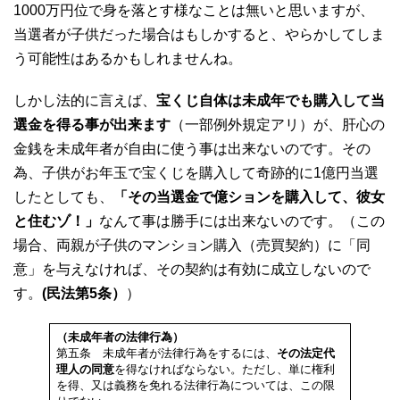
1000万円位で身を落とす様なことは無いと思いますが、
当選者が子供だった場合はもしかすると、やらかしてしま
う可能性はあるかもしれませんね。
しかし法的に言えば、
宝くじ自体は未成年でも購入して当
選金を得る事が出来ます
（一部例外規定アリ）が、肝心の
金銭を未成年者が自由に使う事は出来ないのです。その
為、子供がお年玉で宝くじを購入して奇跡的に1億円当選
したとしても、
「その当選金で億ションを購入して、彼女
と住むゾ！」
なんて事は勝手には出来ないのです。（この
場合、両親が子供のマンション購入（売買契約）に「同
意」を与えなければ、その契約は有効に成立しないので
す。
(民法第5条）
）
（未成年者の法律行為）
第五条 未成年者が法律行為をするには、
その法定代
理人の同意
を得なければならない。ただし、単に権利
を得、又は義務を免れる法律行為については、この限