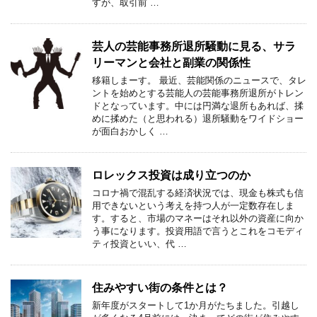
すが、取引前 …
芸人の芸能事務所退所騒動に見る、サラ
リーマンと会社と副業の関係性
移籍しまーす。 最近、芸能関係のニュースで、タレ
ントを始めとする芸能人の芸能事務所退所がトレン
ドとなっています。中には円満な退所もあれば、揉
めに揉めた（と思われる）退所騒動をワイドショー
が面白おかしく …
ロレックス投資は成り立つのか
コロナ禍で混乱する経済状況では、現金も株式も信
用できないという考えを持つ人が一定数存在しま
す。すると、市場のマネーはそれ以外の資産に向か
う事になります。投資用語で言うとこれをコモディ
ティ投資といい、代 …
住みやすい街の条件とは？
新年度がスタートして1か月がたちました。引越し