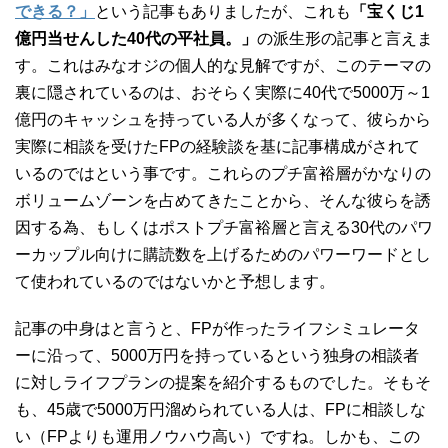
できる？」
という記事もありましたが、これも
「宝くじ1
億円当せんした40代の平社員。」
の派生形の記事と言えま
す。これはみなオジの個人的な見解ですが、このテーマの
裏に隠されているのは、おそらく実際に40代で5000万～1
億円のキャッシュを持っている人が多くなって、彼らから
実際に相談を受けたFPの経験談を基に記事構成がされて
いるのではという事です。これらのプチ富裕層がかなりの
ボリュームゾーンを占めてきたことから、そんな彼らを誘
因する為、もしくはポストプチ富裕層と言える30代のパワ
ーカップル向けに購読数を上げるためのパワーワードとし
て使われているのではないかと予想します。
記事の中身はと言うと、FPが作ったライフシミュレータ
ーに沿って、5000万円を持っているという独身の相談者
に対しライフプランの提案を紹介するものでした。そもそ
も、45歳で5000万円溜められている人は、FPに相談しな
い（FPよりも運用ノウハウ高い）ですね。しかも、この