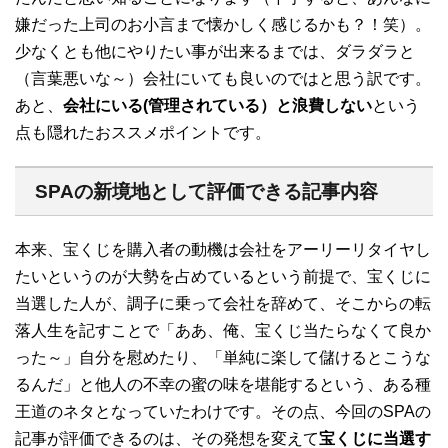
嫌だった上司のお小言まで懐かしく感じるかも？！笑）。
少なくとも他にやりたい事が出来るまでは、ダラダラと
（言葉悪いな～）会社にいても良いのではと思う訳です。
あと、
会社にいる(管理されている）と浪費しない
という
点も隠れたおススメポイントです。
SPAの新境地として評価できる記事内容
本来、宝くじを購入者の動機は会社をアーリーリタイヤし
たいというのが大勢を占めているという前提で、宝くじに
当選した人が、調子に乗って会社を辞めて、そこからの転
落人生を記すことで「ああ、俺、宝くじ当たらなくて良か
った～」自分を慰めたり、「単純に楽して儲けるとこうな
るんだ」と他人の不幸の蜜の味を堪能するという、ある種
王道のネタとなっていたわけです。その点、今回のSPAの
記事が評価できるのは、その発想を変えて
宝くじに当選す