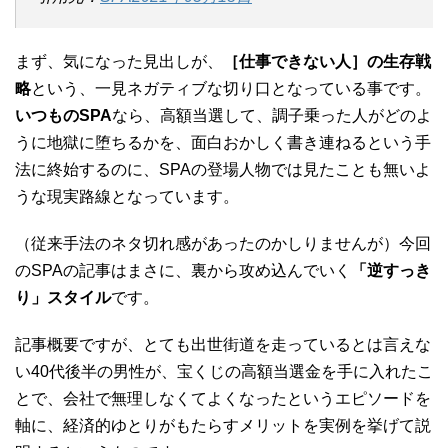
まず、気になった見出しが、
［仕事できない人］の生存戦
略
という、一見ネガティブな切り口となっている事です。
いつものSPA
なら、高額当選して、調子乗った人がどのよ
うに地獄に堕ちるかを、面白おかしく書き連ねるという手
法に終始するのに、SPAの登場人物では見たことも無いよ
うな現実路線となっています。
（従来手法のネタ切れ感があったのかしりませんが）今回
のSPAの記事はまさに、裏から攻め込んでいく
「逆すっき
り」スタイル
です。
記事概要ですが、とても出世街道を走っているとは言えな
い40代後半の男性が、宝くじの高額当選金を手に入れたこ
とで、会社で無理しなくてよくなったというエピソードを
軸に、経済的ゆとりがもたらすメリットを実例を挙げて説