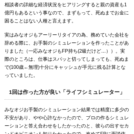
相談者の詳細な経済状況をヒアリングすると親の資産も1
億円もあるという事なので、まずもって、死ぬまでお金に
困ることはない人種と言えます。
実はみなオジもアーリーリタイアの為、務めていた会社を
辞める際に、お手製のシミュレーションを作ったことがあ
りました（一応みなオジもFP持ち(2級だけど…））。実
際のところは、仕事はスパッと切ってしまっても、死ぬま
で(100歳←無理)十分にキャッシュが手元に残る計算とな
っていました。
1回は作った方が良い「ライフシミュレーター」
みなオジお手製のシミュレーション結果では精度に多少の
不安があり、やや心許なかったので、プロの作るシミュレ
ーションと答え合わせをしたかったのと、彼らの出すセカ
ンドオピニオンも知りたかったので、改めてFPに面談依