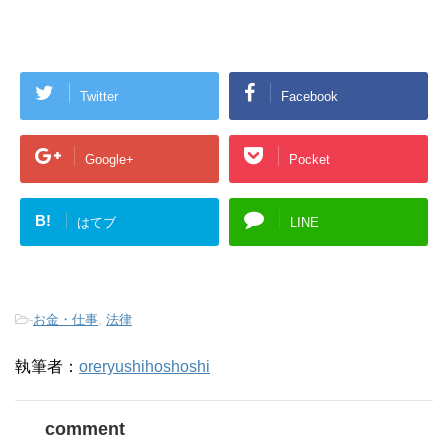
Twitter
Facebook
Google+
Pocket
B!
はてブ
LINE
-
お金・仕事
,
法律
執筆者：
oreryushihoshoshi
comment