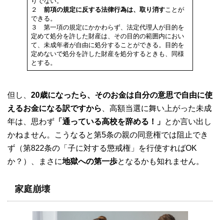
りでない。
２
前項の規定に反する法律行為は、取り消す
ことが
できる。
３ 第一項の規定にかかわらず、法定代理人が目的を
定めて処分を許した財産は、その目的の範囲内におい
て、未成年者が自由に処分することができる。目的を
定めないで処分を許した財産を処分するときも、同様
とする。
但し、
20歳になったら、そのお金は自分の意思で自由に使
えるお金になる訳ですから
、高額当選に舞い上がった未成
年は、思わず
「通っている高校を辞める！」
とか言い出し
かねません。こうなると第5条の親の同意権では阻止でき
ず（第822条の「子に対する懲戒権」を行使すればOK
か？）、まさに
地獄への第一歩
となるかも知れません。
家庭崩壊