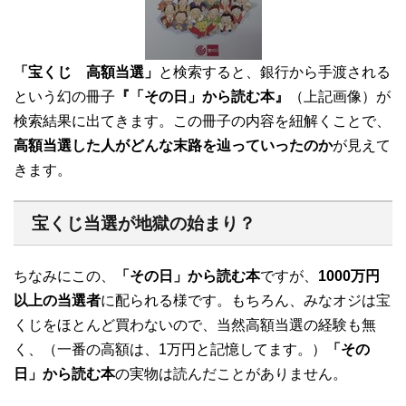
「宝くじ 高額当選」
と検索すると、銀行から手渡される
という幻の冊子
『「その日」から読む本』
（上記画像）が
検索結果に出てきます。この冊子の内容を紐解くことで、
高額当選した人がどんな末路を辿っていったのか
が見えて
きます。
宝くじ当選が地獄の始まり？
ちなみにこの、
「その日」から読む本
ですが、
1000万円
以上の当選者
に配られる様です。もちろん、みなオジは宝
くじをほとんど買わないので、当然高額当選の経験も無
く、（一番の高額は、1万円と記憶してます。）
「その
日」から読む本
の実物は読んだことがありません。