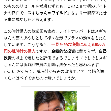
のもののリセールを考慮せずとも、このヒョウ柄のデイト
ナの存在で
「スギちゃん＝ワイルド」
をより一層際立たせ
る事に成功したと言えます。
この時計購入の放送回も含め、デイトナレパードはスギち
ゃんの芸の肥やしとして様々な形でプラスの効果をもたら
しています。こうなると、
一見ただの浪費にみえる650万
円の腕時計の購入
ですが、
金銭的な投資
に留まらず、
自己
投資
の域まで達したと評価できるでしょう（そもそもスギ
ちゃんには腕時計投資の意図は無かったと思われます
が…)。おそらく、腕時計がらみの出演オファーで購入額
くらいはペイできたのは無いでしょうか。