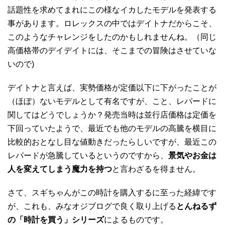
話題性を求めてまれにこの様なイカしたモデルを発表する
事があります。ロレックスの中ではデイトナだからこそ、
このようなチャレンジをしたのかもしれませんね。（同じ
高価格帯のデイデイトには、そこまでの冒険はさせていな
いので)
デイトナと言えば、実勢価格が定価以下に下がったことが
（ほぼ）ないモデルとして有名ですが、こと、レパードに
関してはどうでしょうか？発売当時は並行店価格は定価を
下回っていたようで、最近でも他のモデルの高騰を横目に
比較的おとなし目な値動きだったらしいですが、最近この
レパードが急騰しているというのですから、
景気やお金は
人を変えてしまう魔力を持つ
と言わざるを得ません。
さて、スギちゃんがこの時計を購入するに至った経緯です
が、これも、みなオジブログで良く取り上げる
とんねるず
の「時計を買う」シリーズ
によるものです。