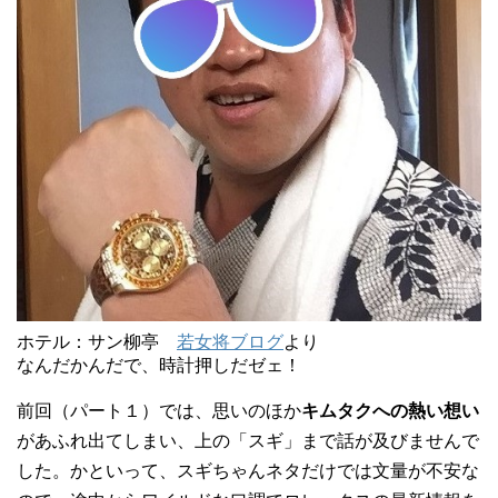
ホテル：サン柳亭
若女将ブログ
より
なんだかんだで、時計押しだゼェ！
前回（パート１）では、思いのほか
キムタクへの熱い想い
があふれ出てしまい、上の「スギ」まで話が及びませんで
した。かといって、スギちゃんネタだけでは文量が不安な