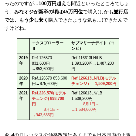
ったのですが…
100万円越え
も間近といったところでしょ
う。
みなオジが新卒の頃は45万円位
で購入(しかも
並行店
では、もう少し安く
購入できたような気も…)できたんで
すけどね。
エクスプローラー
サブマリーナデイト（コ
Ⅱ
ンビ）
2019
Ref.126570
Ref.116613LN/LB
年
831,600円
1,393,200円→1,487,200
→853,600円
円
2020
Ref.126570 853,600
Ref.126613LN/LB(モデル
年
円→875,600円
チェンジ）
1,509,200円
2021
Ref.226,570(モデル
Ref.126613LN/LB
年
チェンジ) 898,700
1,509,200円
円
8月1日～
8月1日～
→1,584,660円
→943,635円
今回のロレックスの価格改定はあくまでも日本国内の正規