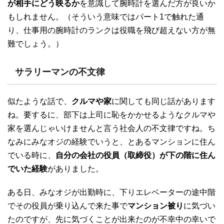
が相手にどう映るか
を意識して腕時計を選んだ方が良いか
もしれません。（そういう意味ではパート1で触れた通
り、仕事用の腕時計のランクは役職を飛び超えない方が無
難でしょう。）
サラリーマンの不文律
似たような話で、
クルマや家
に関しても同じ話があります
ね。要するに、部下は上司に恥をかかせるようなクルマや
家を選んじゃいけませんと言う社会人の不文律ですね。ち
なみにみなオジの経験でいうと、とあるマンションに住ん
でいる時に、
自分の会社の役員（取締役）が下の階に住ん
でいた経験
がありました。
ある日、みなオジが出勤時に、下りエレベーターの途中階
でその役員が乗り込んで来た事で
マンション被り
に気づい
たのですが、先に気づくことが出来たのが不幸中の幸いで