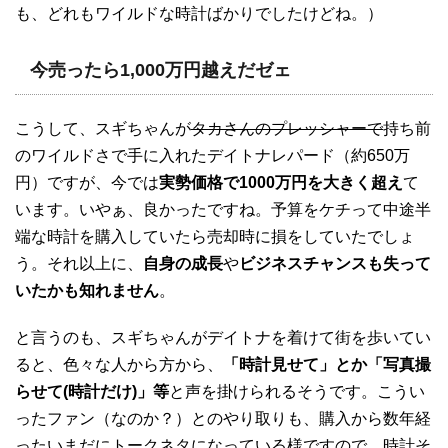
も、どれもワイルドな時計ばかりでしたけどね。）
今売ったら1,000万円越えだゼェ
こうして、スギちゃんが
タカさんのプレッシャーで
持ち前
のワイルドさで手に入れたデイトナレパード（約650万
円）ですが、今では
実勢価格で1000万円を大きく超え
て
います。いやぁ、良かったですね。予算をケチって中途半
端な時計を購入していたら売却時に損をしていたでしょ
う。それ以上に、
自身の成長
や
ビジネスチャンスも失って
いたかも知れません
。
と言うのも、スギちゃんがデイトナを着けて街を歩いてい
ると、色々な人から方から、
「時計見せて」とか「写真撮
らせて(時計だけ)」等
と声を掛けられるそうです。こうい
ったファン（なのか？）とのやり取りも、購入から数年経
ったいまだにトークネタになっている様ですので、時計そ