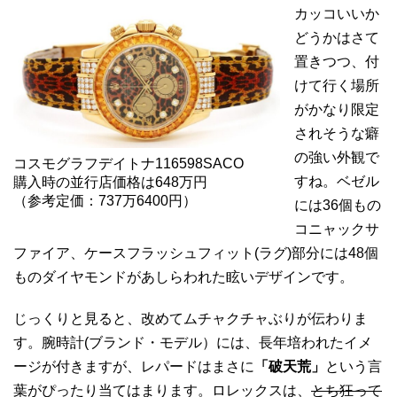
カッコいいか
どうかはさて
置きつつ、付
けて行く場所
がかなり限定
されそうな癖
の強い外観で
コスモグラフデイトナ116598SACO
すね。ベゼル
購入時の並行店価格は648万円
（参考定価：737万6400円）
には36個もの
コニャックサ
ファイア、ケースフラッシュフィット(ラグ)部分には48個
ものダイヤモンドがあしらわれた眩いデザインです。
じっくりと見ると、改めてムチャクチャぶりが伝わりま
す。腕時計(ブランド・モデル）には、長年培われたイメ
ージが付きますが、レパードはまさに
「破天荒」
という言
葉がぴったり当てはまります。ロレックスは、
とち狂って