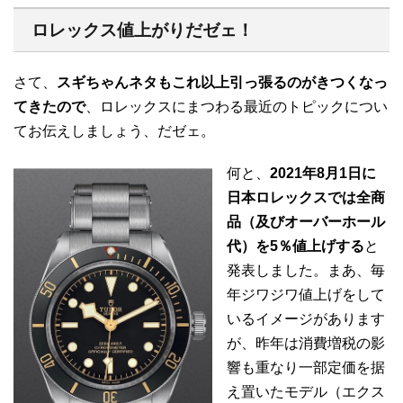
ロレックス値上がりだゼェ！
さて、
スギちゃんネタもこれ以上引っ張るのがきつくなっ
てきたので
、ロレックスにまつわる最近のトピックについ
てお伝えしましょう、だゼェ。
何と、
2021年8月1日に
日本ロレックスでは全商
品（及びオーバーホール
代）を5％値上げする
と
発表しました。まあ、毎
年ジワジワ値上げをして
いるイメージがあります
が、昨年は消費増税の影
響も重なり一部定価を据
え置いたモデル（エクス