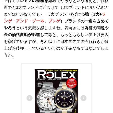
上げてプレミアの差額を縮めてやろうという考え
と、価格
面でも3大ブランドに近づけて（3大ブランドに食い込むと
までは行かなくても）、3大ブランドを含む
5強（3大+
ラ
ンゲ・アンド・ゾーネ
、
ブレゲ
）ブランドの一角を占めて
やろう
という気概を感じますね。表向きには
為替の問題
や
金の価格変動が影響して
等と、もっともらしい値上げ要因
を挙げていますが、それ以上に日本国内での売れ行きが値
上げを後押ししているというのが正確な所ではないでしょ
うか。