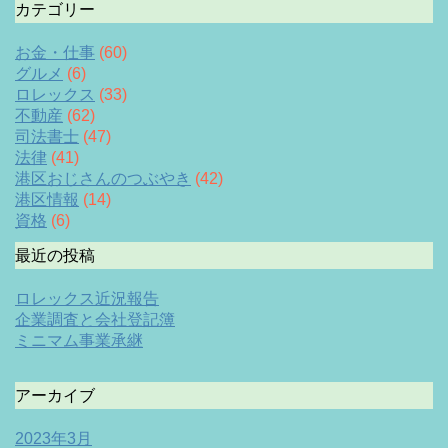
カテゴリー
お金・仕事
(60)
グルメ
(6)
ロレックス
(33)
不動産
(62)
司法書士
(47)
法律
(41)
港区おじさんのつぶやき
(42)
港区情報
(14)
資格
(6)
最近の投稿
ロレックス近況報告
企業調査と会社登記簿
ミニマム事業承継
アーカイブ
2023年3月