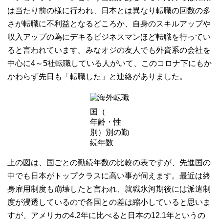
は当たり前の様に行われ、日本とは異なり転職の回数の多
さが転職に不利益となるどころか、自身のスキルアップや
収入アップの為にデキるビジネスマンほど転職を行ってい
ると言われています。みなオジの友人でも外資系の会社を
中心に4～5社転職している人がいて、このコロナ下にもか
かわらず先日も「転職した」と連絡がありました。
国（
年齢・性
別）別の勤
続年数
上の図は、国ごとの勤続年数の比較の表ですが、先進国の
中でも日本がトップクラスに高い事が伺えます。最近は終
身雇用制度も崩壊したと言われ、就職氷河期後には派遣制
度が浸透しているので各国との差は縮小していると思いま
すが、アメリカの4.2年に比べると日本の12.1年というの