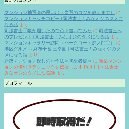
最近のコメント
マンション抽選会の思い出（当選のコツを教えます）
に
マンションキャッチコピー | 司法書士！みなオジのタメに
なる話
より
司法書士手帳が届いたので色々書いてみた
に
司法書士へ
のプレゼント | 司法書士！みなオジのタメになる話
より
マンションギャラリー訪問（パークコート虎ノ門①）
に
港区グルメ ～麻布十番 三幸園 | 司法書士！みなオジのタ
メになる話
より
新築マンション探しのお作法≪初級者編≫
に
新築マンシ
ョンの値引きテクニックを伝授します PartⅠ | 司法書士！
みなオジのタメになる話
より
プロフィール