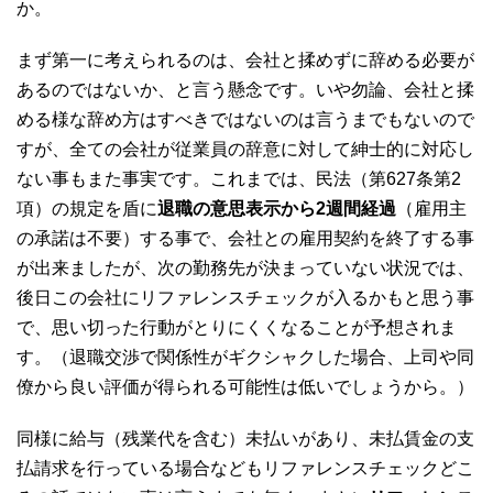
か。
まず第一に考えられるのは、会社と揉めずに辞める必要が
あるのではないか、と言う懸念です。いや勿論、会社と揉
める様な辞め方はすべきではないのは言うまでもないので
すが、全ての会社が従業員の辞意に対して紳士的に対応し
ない事もまた事実です。これまでは、民法（第627条第2
項）の規定を盾に
退職の意思表示から2週間経過
（雇用主
の承諾は不要）する事で、会社との雇用契約を終了する事
が出来ましたが、次の勤務先が決まっていない状況では、
後日この会社にリファレンスチェックが入るかもと思う事
で、思い切った行動がとりにくくなることが予想されま
す。（退職交渉で関係性がギクシャクした場合、上司や同
僚から良い評価が得られる可能性は低いでしょうから。）
同様に給与（残業代を含む）未払いがあり、未払賃金の支
払請求を行っている場合などもリファレンスチェックどこ