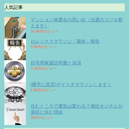
人気記事
マンション抽選会の思い出（当選のコツを教
えます）
16.9k件のビュー
ロレックスマラソン「最終」報告
5.9k件のビュー
住宅用家屋証明書と決済
3.7k件のビュー
(勝手に宣言)デイトナマラソンします！
2.8k件のビュー
住むところで運気は変わる？港区オジさんが
港区に住む理由
2k件のビュー