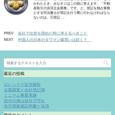
かれたとき、みなオジはこの様に答えます。「不動
産取引の決済立会業務」です、と。登記を独占業務
とする司法書士が登記を行う際に行わなければなら
ないのは、①登記 …
PREV
会社で出世を諦めた時に考えるべきこと
NEXT
中国人の日本のタワマン爆買いは続く？
最近の投稿
ロレックス近況報告
企業調査と会社登記簿
ミニマム事業承継
自分の身は自分で守れ
住宅用家屋証明書と決済