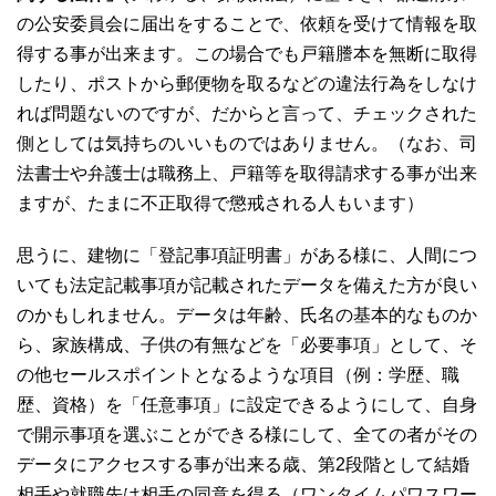
の公安委員会に届出をすることで、依頼を受けて情報を取
得する事が出来ます。この場合でも戸籍謄本を無断に取得
したり、ポストから郵便物を取るなどの違法行為をしなけ
れば問題ないのですが、だからと言って、チェックされた
側としては気持ちのいいものではありません。（なお、司
法書士や弁護士は職務上、戸籍等を取得請求する事が出来
ますが、たまに不正取得で懲戒される人もいます）
思うに、建物に「登記事項証明書」がある様に、人間につ
いても法定記載事項が記載されたデータを備えた方が良い
のかもしれません。データは年齢、氏名の基本的なものか
ら、家族構成、子供の有無などを「必要事項」として、そ
の他セールスポイントとなるような項目（例：学歴、職
歴、資格）を「任意事項」に設定できるようにして、自身
で開示事項を選ぶことができる様にして、全ての者がその
データにアクセスする事が出来る歳、第2段階として結婚
相手や就職先は相手の同意を得る（ワンタイムパワスワー