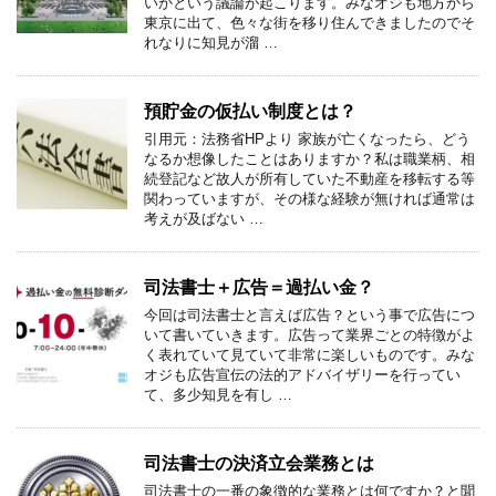
いかという議論が起こります。みなオジも地方から
東京に出て、色々な街を移り住んできましたのでそ
れなりに知見が溜 …
預貯金の仮払い制度とは？
引用元：法務省HPより 家族が亡くなったら、どう
なるか想像したことはありますか？私は職業柄、相
続登記など故人が所有していた不動産を移転する等
関わっていますが、その様な経験が無ければ通常は
考えが及ばない …
司法書士＋広告＝過払い金？
今回は司法書士と言えば広告？という事で広告につ
いて書いていきます。広告って業界ごとの特徴がよ
く表れていて見ていて非常に楽しいものです。みな
オジも広告宣伝の法的アドバイザリーを行ってい
て、多少知見を有し …
司法書士の決済立会業務とは
司法書士の一番の象徴的な業務とは何ですか？と聞