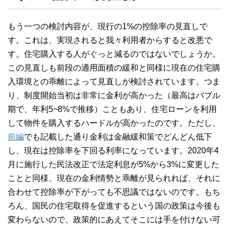
もう一つの検討内容が、現行の1%の控除率の見直しで
す。これは、実現されると我々利用者からすると改悪で
す。住宅購入する人がぐっと減るのではないでしょうか。
この見直しも前段の適用面積の緩和と同様に現在の住宅購
入環境との乖離によって見直しが検討されています。つま
り、制度開始当初は非常に金利が高かった（最高はバブル
期で、年利5~8%で推移）こともあり、住宅ローンを利用
して物件を購入するハードルが高かったのです。ただし、
前編
でも記載した通り金利は金融緩和策でどんどん低下
し、現在は控除率を下回る利率になっています。2020年4
月に施行した民法改正で法定利息が5%から3%に変更した
ことと同様、現在の金利情勢と乖離が見られれば、それに
合わせて控除率が下がっても不思議ではないのです。もち
ろん、国民の住宅取得を促進するという国の政策は今後も
変わらないので、政策的にあえてそこには手を付けない可