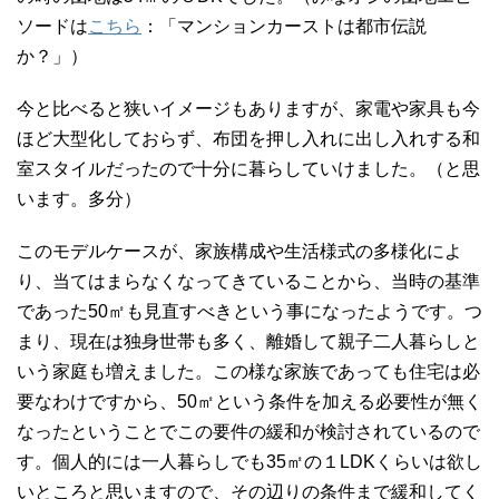
ソードは
こちら
：「マンションカーストは都市伝説
か？」）
今と比べると狭いイメージもありますが、家電や家具も今
ほど大型化しておらず、布団を押し入れに出し入れする和
室スタイルだったので十分に暮らしていけました。（と思
います。多分）
このモデルケースが、家族構成や生活様式の多様化によ
り、当てはまらなくなってきていることから、当時の基準
であった50㎡も見直すべきという事になったようです。つ
まり、現在は独身世帯も多く、離婚して親子二人暮らしと
いう家庭も増えました。この様な家族であっても住宅は必
要なわけですから、50㎡という条件を加える必要性が無く
なったということでこの要件の緩和が検討されているので
す。個人的には一人暮らしでも35㎡の１LDKくらいは欲し
いところと思いますので、その辺りの条件まで緩和してく