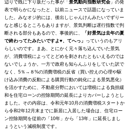
辺りで既に下り坂だった事が「
景気動向指数研究会
」の発
表で明らかになったと、以前ニュースで話題になっていま
した。みなオジ的には、後出しじゃんけんみたいでずりー
なと感じるところもありますが、景気判断は遅行指数で判
断される部分もあるので、事後的に、
「好景気は去年の夏
で終わってたみたいですよ♥、てへっ」
っていうのもアリ
らしいのです。まあ、とにかく元々落ち込んでいた景気
が、消費増税によってとどめを刺されたともいえるのでは
ないでしょうか。一方で政府も知らんふりをしていた訳で
なく、5％→８%の消費増税の反省（買い控えの心理や駆
け込み消費の反動による購買行動の鈍化による景気悪化）
を活かすために、不動産分野においては増税による負担緩
和を住宅ローンの控除期間の延長によりカバーしようとし
ました。その内容は、令和元年10月の消費増税スタートか
ら令和2年12月末までに新居に入居した場合は、住宅ロー
ン控除期間を従前の「10年」から「13年」に延長しまし
ょうという減税制度です。