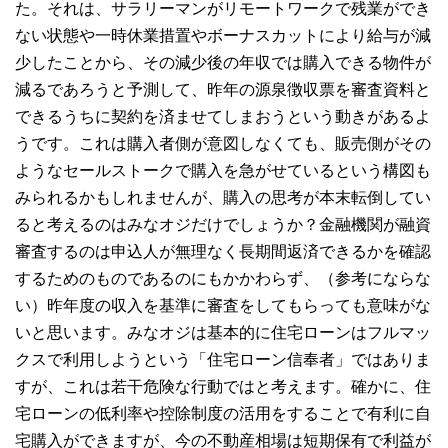
た。それは、サラリーマンがリモートワークで残業ができ
ない状態や一時休業措置やボーナスカットにより給与が減
少したことから、その減少後の年収では購入できる物件が
減るであろうと予測して、昨年の源泉徴収票を審査資料と
できるうちに契約を済ませてしまおうという動きがあるよ
うです。これは購入者側が意図しなくても、販売側がその
ようなセールストークで購入を急がせているという構図も
みられるかもしれませんが、購入の思考が本末転倒してい
ると考えるのはみなオジだけでしょうか？金融機関が融資
審査するのは申込人が無理なく長期間返済できるかを確認
するためのものであるのにもかかわらず、（参考にならな
い）昨年度の収入を基準に審査をしてもらっても意味がな
いと思います。みなオジは基本的に住宅ローンはフルマッ
クスで利用しようという「住宅ローン信奉者」ではありま
すが、これは若干危険な行動ではと考えます。確かに、住
宅ローンの低利率や控除制度の活用をすることで有利に自
宅購入ができますが、今の不動産相場は短期保有で利益が