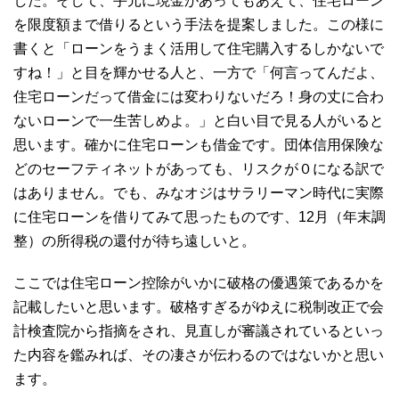
した。そして、手元に現金があってもあえて、住宅ローン
を限度額まで借りるという手法を提案しました。この様に
書くと「ローンをうまく活用して住宅購入するしかないで
すね！」と目を輝かせる人と、一方で「何言ってんだよ、
住宅ローンだって借金には変わりないだろ！身の丈に合わ
ないローンで一生苦しめよ。」と白い目で見る人がいると
思います。確かに住宅ローンも借金です。団体信用保険な
どのセーフティネットがあっても、リスクが０になる訳で
はありません。でも、みなオジはサラリーマン時代に実際
に住宅ローンを借りてみて思ったものです、12月（年末調
整）の所得税の還付が待ち遠しいと。
ここでは住宅ローン控除がいかに破格の優遇策であるかを
記載したいと思います。破格すぎるがゆえに税制改正で会
計検査院から指摘をされ、見直しが審議されているといっ
た内容を鑑みれば、その凄さが伝わるのではないかと思い
ます。