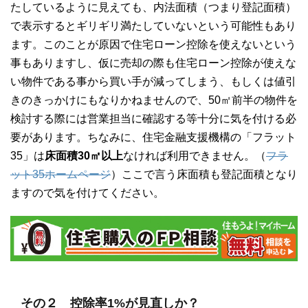
たしているように見えても、内法面積（つまり登記面積）
で表示するとギリギリ満たしていないという可能性もあり
ます。このことが原因で住宅ローン控除を使えないという
事もありますし、仮に売却の際も住宅ローン控除が使えな
い物件である事から買い手が減ってしまう、もしくは値引
きのきっかけにもなりかねませんので、50㎡前半の物件を
検討する際には営業担当に確認する等十分に気を付ける必
要があります。ちなみに、住宅金融支援機構の「フラット
35」は
床面積30㎡以上
なければ利用できません。（
フラ
ット35ホームページ
）ここで言う床面積も登記面積となり
ますので気を付けてください。
その２ 控除率1%が見直しか？