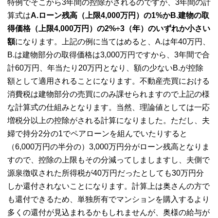
特例でそこから3年間の控除がされるのですが、3年間の計
算式は
A.ローン残高（上限4,000万円）の1%かB.建物の取
得価格（上限4,000万円）の2%÷3（年）のいずれか小さい
額
になります。上記の例に当てはめると、A.は年40万円、
B.は建物部分の取得価格は3,000万円ですから、3年間で合
計60万円、年当たり20万円となり、額の少ないB.が控除
額として適用されることになります。不動産売買における
消費税は建物部分の売買にのみ課せられますので上記の様
な計算式の仕組みとなります。当然、理論値としては一応
増税分以上の控除がされる計算になりました。ただし、夫
婦で持分2分の1でペアローンを組んでいたりすると
（6,000万円の半分の）3,000万円分がローン残高となりま
すので、控除の上限もその分減ってしましますし、夫側で
源泉徴収された所得税が40万円だったとしても30万円分
しか還付されないことになります。計算上は奥さんの方で
も還付できるため、単独所有でマンションを購入するより
多くの還付が見込まれるかもしれませんが、奥様の給与が