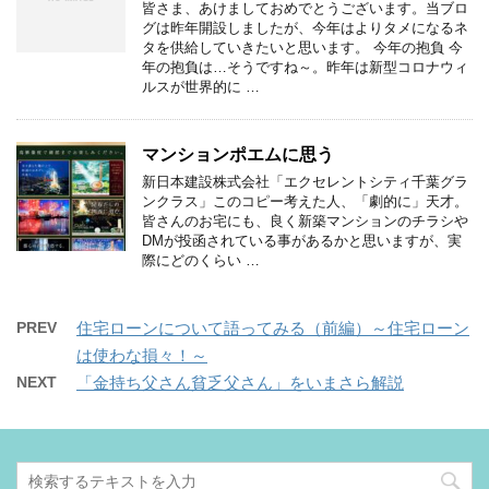
皆さま、あけましておめでとうございます。当ブロ
グは昨年開設しましたが、今年はよりタメになるネ
タを供給していきたいと思います。 今年の抱負 今
年の抱負は…そうですね～。昨年は新型コロナウィ
ルスが世界的に …
マンションポエムに思う
新日本建設株式会社「エクセレントシティ千葉グラ
ンクラス」このコピー考えた人、「劇的に」天才。
皆さんのお宅にも、良く新築マンションのチラシや
DMが投函されている事があるかと思いますが、実
際にどのくらい …
PREV
住宅ローンについて語ってみる（前編）～住宅ローン
は使わな損々！～
NEXT
「金持ち父さん貧乏父さん」をいまさら解説