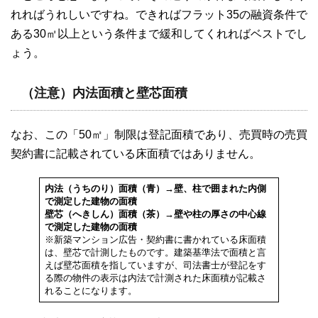
れればうれしいですね。できればフラット35の融資条件で
ある30㎡以上という条件まで緩和してくれればベストでし
ょう。
（注意）内法面積と壁芯面積
なお、この「50㎡」制限は登記面積であり、売買時の売買
契約書に記載されている床面積ではありません。
内法（うちのり）面積（青）→壁、柱で囲まれた内側
で測定した建物の面積
壁芯（へきしん）面積（茶）→壁や柱の厚さの中心線
で測定した建物の面積
※新築マンション広告・契約書に書かれている床面積
は、壁芯で計測したものです。建築基準法で面積と言
えば壁芯面積を指していますが、司法書士が登記をす
る際の物件の表示は内法で計測された床面積が記載さ
れることになります。