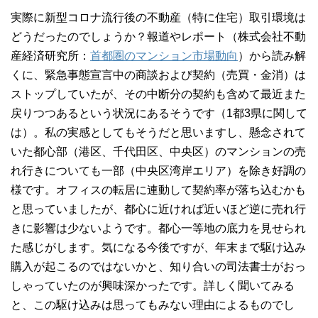
実際に新型コロナ流行後の不動産（特に住宅）取引環境は
どうだったのでしょうか？報道やレポート（株式会社不動
産経済研究所：
首都圏のマンション市場動向
）から読み解
くに、緊急事態宣言中の商談および契約（売買・金消）は
ストップしていたが、その中断分の契約も含めて最近また
戻りつつあるという状況にあるそうです（1都3県に関して
は）。私の実感としてもそうだと思いますし、懸念されて
いた都心部（港区、千代田区、中央区）のマンションの売
れ行きについても一部（中央区湾岸エリア）を除き好調の
様です。オフィスの転居に連動して契約率が落ち込むかも
と思っていましたが、都心に近ければ近いほど逆に売れ行
きに影響は少ないようです。都心一等地の底力を見せられ
た感じがします。気になる今後ですが、年末まで駆け込み
購入が起こるのではないかと、知り合いの司法書士がおっ
しゃっていたのが興味深かったです。詳しく聞いてみる
と、この駆け込みは思ってもみない理由によるものでし