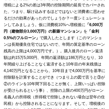
増税による2%の差は3年間の控除期間の延長でカバーされ
た、つまり、駆け込みするほどではないと消費者に思わせ
るだけの効果があったのでしょうか？一度シミュレーショ
ンしてみましょう。仮に消費税10%へ増税後に
「6,000万
円（建物部分3,000万円）の新築マンション」
を
「金利
0.5%のフルローン」
で購入したとします（このマンショ
ンは長期優良住宅ではないので、年間の算定基準のローン
残高の上限は4,000万円です。）。購入後月のローン返済
額は約15万5,000円、年間の返済額は186万円となり、10
年間繰り上げることなく返済すると10年目の年末残債は
4,140万円となることから、10年目まで4,000万円を基準に
控除額を計算することができ（つまり上の図で言うと③が
②のラインを10年間下回ることが無く、上限いっぱい控除
が受けられるという事）、控除の上限の400万円がローン
名義人の所得税（所得税で控除しきれない場合は翌年の住
民税）から控除されることになります。そして、増税後の