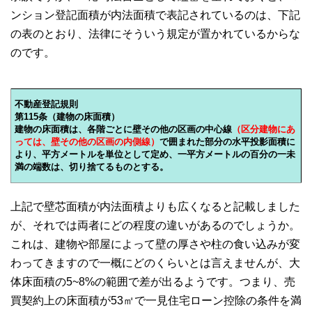
ンション登記面積が内法面積で表記されているのは、下記
の表のとおり、法律にそういう規定が置かれているからな
のです。
不動産登記規則
第115条（建物の床面積）
建物の床面積は、各階ごとに壁その他の区画の中心線
（区分建物にあ
っては、壁その他の区画の内側線）
で囲まれた部分の水平投影面積に
より、平方メートルを単位として定め、一平方メートルの百分の一未
満の端数は、切り捨てるものとする。
上記で壁芯面積が内法面積よりも広くなると記載しました
が、それでは両者にどの程度の違いがあるのでしょうか。
これは、建物や部屋によって壁の厚さや柱の食い込みが変
わってきますので一概にどのくらいとは言えませんが、大
体床面積の5~8%の範囲で差が出るようです。つまり、売
買契約上の床面積が53㎡で一見住宅ローン控除の条件を満