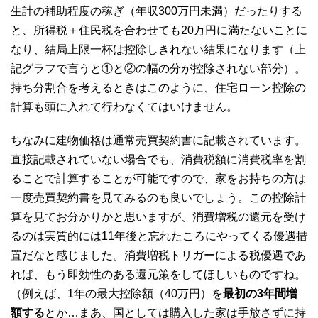
生計の補助程度の稼ぎ（年収300万円未満）だったりする
と、所得税＋住民税を合わせても20万円に満たないことに
なり、結局上限一杯は控除しきれない結果になります（上
記グラフで言うと①と②の幅の分が控除されない部分）。
持ち分割合を考えるときはこのように、住宅ローン控除の
計算も頭に入れて行わなくてはいけません。
ちなみに建物価格は通常売買契約書に記載されています。
直接記載されていない場合でも、消費税額に消費税率を割
ることで計算することが可能ですので、家をお持ちの方は
一度売買契約書を見てみるのも良いでしょう。この控除計
算を見てお分かりかと思いますが、消費増税の還元を受け
るのは実質的には11年後と忘れたころにやってくる優遇措
置だなと感じました。消費増税トリガーによる税優遇であ
れば、もう即効性のある還元策をしてほしいものですね。
（例えば、1年の最大控除額（40万円）を
最初の3年間増
額する
とか…まあ、国としては購入した家は手放さずに持