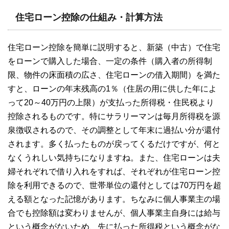
住宅ローン控除の仕組み・計算方法
住宅ローン控除を簡単に説明すると、新築（中古）で住宅
をローンで購入した場合、一定の条件（購入者の所得制
限、物件の床面積の広さ、住宅ローンの借入期間）を満た
すと、ローンの年末残高の1％（住居の用に供した年によ
って20～40万円の上限）が支払った所得税・住民税より
控除されるものです。特にサラリーマンは毎月所得税を源
泉徴収されるので、その調整として年末に過払い分が還付
されます。多く払ったものが戻ってくるだけですが、何と
なくうれしい気持ちになりますね。また、住宅ローンは夫
婦それぞれで借り入れをすれば、それぞれが住宅ローン控
除を利用できるので、世帯単位の還付としては70万円を超
える額となった記憶があります。ちなみに個人事業主の場
合でも控除額は変わりませんが、個人事業主自身には給与
という概念がないため、先に払った所得税という概念がな