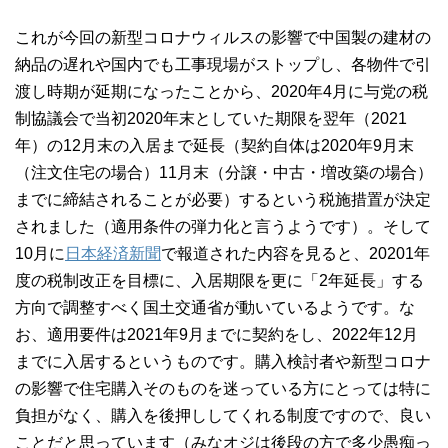
これが今回の新型コロナウィルスの影響で中国製の建材の
納品の遅れや国内でも工事現場がストップし、各物件で引
渡し時期が延期になったことから、2020年4月に与党の税
制協議会で当初2020年末としていた期限を翌年（2021
年）の12月末の入居まで延長（契約自体は2020年9月末
（注文住宅の場合）11月末（分譲・中古・増改築の場合）
までに締結されることが必要）するという税施措置が決定
されました（適用条件の弾力化と言うようです）。そして
10月に
日本経済新聞
で報道された内容を見ると、20201年
度の税制改正を目標に、入居期限を更に「2年延長」する
方向で調整すべく国土交通省が動いているようです。な
お、適用要件は2021年9月までに契約をし、2022年12月
までに入居するというものです。購入検討者や新型コロナ
の影響で住宅購入そのものを迷っている方にとっては特に
負担がなく、購入を後押ししてくれる制度ですので、良い
ことだと思っています（みなオジは後段の方で多少愚痴っ