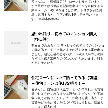
皆さんは、「残価設定型」ローンを知っています
か？最近では残価設定型自動車ローンを宣伝する自
動車メーカーのCMを目にします。トヨタを例に簡
単に説明すると、以下の様なHPに行き当たりま
す。 車両本体価格の …
思い出語り～初めてのマンション購入
（後日談）
前回までのあらすじ 前トピックの初めてのマンショ
ン購入③で、やっと購入までの話を終える事が出来
ました。超初心者の思考パターンや購入時の心の揺
らぎはお伝え出来たのではないかと思います。誰も
が初心者という …
住宅ローンについて語ってみる（前編）
～住宅ローンは使わな損々！～
皆さんは、自宅は購入派でしょうか？それとも賃貸
派でしょうか？みなオジは過去のトピック『住宅論
争（買うか借りるか）』で、住宅は分譲（購入）か
賃貸かどちらが良いかについて話しました。結論と
しては、個人の状 …