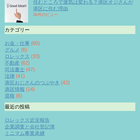
住むところで運気は変わる？港区オジさんが
港区に住む理由
2k件のビュー
カテゴリー
お金・仕事
(60)
グルメ
(6)
ロレックス
(33)
不動産
(62)
司法書士
(47)
法律
(41)
港区おじさんのつぶやき
(42)
港区情報
(14)
資格
(6)
最近の投稿
ロレックス近況報告
企業調査と会社登記簿
ミニマム事業承継