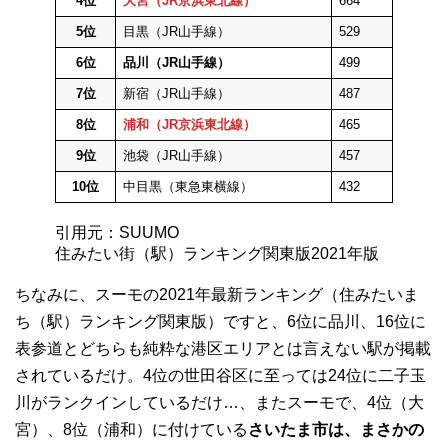
4位
大宮（JR京浜東北線）
664
5位
目黒（JR山手線）
529
6位
品川（JR山手線）
499
7位
新宿（JR山手線）
487
8位
浦和（JR京浜東北線）
465
9位
池袋（JR山手線）
457
10位
中目黒（東急東横線）
432
引用元：SUUMO
住みたい街（駅）ランキング関東版2021年版
ちなみに、スーモの2021年最新ランキング（住みたいま
ち（駅）ランキング関東版）ですと、6位に品川、16位に
表参道とどちらも純粋な港区エリアとは言えない駅が掲載
されているだけ。4位の世田谷区に至っては24位に二子玉
川がランクインしているだけ…、またスーモで、4位（大
宮）、8位（浦和）に付けている
さいたま市は、まさかの