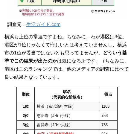
調査元：
生活ガイド.com
横浜も上位の常連ですよね。ちなみに、わが港区は3位。
港区が1位じゃなくて悔しいとは考えていませんし、横浜
市の1位が妥当ではないとも思ってませんが、
どういう基
準でこの結果が出たのか
は気になる所です。（ちなみに、
港区はこのランキングでは、他のメディアの調査に比べて
良い結果となっています。
駅名
順位
得点
（代表的な沿線名）
1位
横浜（京浜急行本線）
1163
2位
恵比寿（JR山手線）
758
3位
吉祥寺（JR中央線）
736