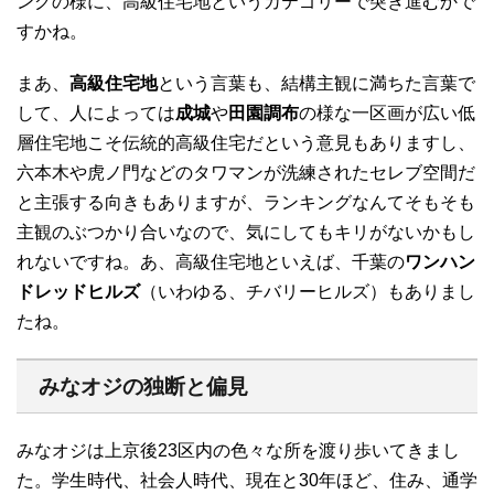
ングの様に、高級住宅地というカテゴリーで突き進むかで
すかね。
まあ、
高級住宅地
という言葉も、結構主観に満ちた言葉で
して、人によっては
成城
や
田園調布
の様な一区画が広い低
層住宅地こそ伝統的高級住宅だという意見もありますし、
六本木や虎ノ門などのタワマンが洗練されたセレブ空間だ
と主張する向きもありますが、ランキングなんてそもそも
主観のぶつかり合いなので、気にしてもキリがないかもし
れないですね。あ、高級住宅地といえば、千葉の
ワンハン
ドレッドヒルズ
（いわゆる、チバリーヒルズ）もありまし
たね。
みなオジの独断と偏見
みなオジは上京後23区内の色々な所を渡り歩いてきまし
た。学生時代、社会人時代、現在と30年ほど、住み、通学