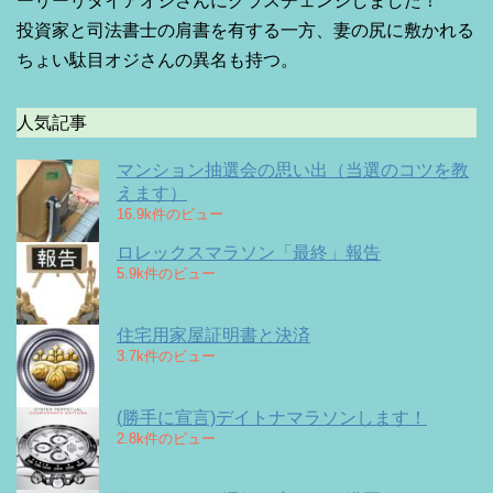
ーリーリタイアオジさんにクラスチェンジしました！
投資家と司法書士の肩書を有する一方、妻の尻に敷かれる
ちょい駄目オジさんの異名も持つ。
人気記事
マンション抽選会の思い出（当選のコツを教
えます）
16.9k件のビュー
ロレックスマラソン「最終」報告
5.9k件のビュー
住宅用家屋証明書と決済
3.7k件のビュー
(勝手に宣言)デイトナマラソンします！
2.8k件のビュー