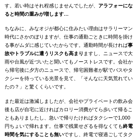
す。若い時はそれ程感じませんでしたが、
アラフォーにな
ると時間の重みが増します…
ちなみに、みなオジが都心に住みたい理由はサラリーマン
時代にさかのぼりますが、仕事の通勤ごときに時間を掛け
る事がムダに感じていたからです。通勤時間が長ければ
事
故やトラブルに遭うリスクも高まり
ますし、ニュースで大
雨や台風が近づいたと聞いてもノーストレスです。会社か
ら帰宅後に夕方のニュースで、帰宅困難者が駅でバスやタ
クシーを待っている光景を見て、「そんなに天気荒れてい
たの？」と驚くくらいです。
また最近は激減しましたが、会社やプライベートの飲み会
後も店が自宅に近ければカロリー消費がてら歩いて帰るこ
ともありましたし、急いで帰りたければタクシーで1,000
円ちょいで帰れます。仕事で残業せざるを得なくても
終電
時間を気にすることも無い
ですし、終電で寝過ごしてタク