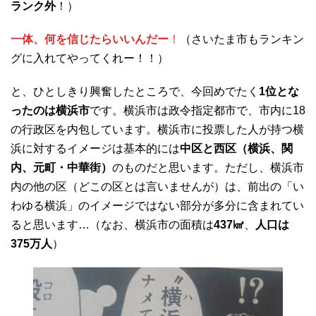
ランク外
！）
一体、何を信じたらいいんだー
！
（さいたま市もランキン
グに入れてやってくれー！！）
と、ひとしきり興奮したところで、今回めでたく
1位とな
ったのは横浜市
です。横浜市は政令指定都市で、市内に18
の行政区を内包しています。横浜市に投票した人が持つ横
浜に対するイメージは基本的には
中区と西区（横浜、関
内、元町・中華街）
のものだと思います。ただし、横浜市
内の他の区（どこの区とは言いませんが）は、前出の「い
わゆる横浜」のイメージではない部分が多分に含まれてい
ると思います…（なお、横浜市の面積は
437㎢
、
人口は
375万人
）