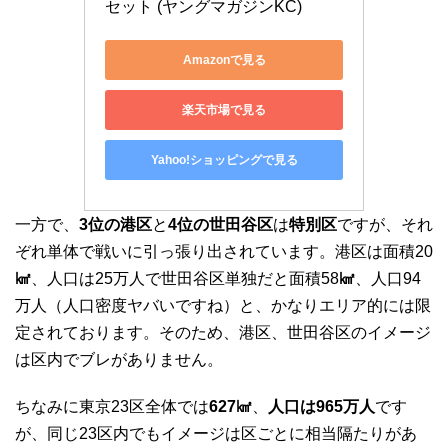
セット (ヤングマガジンKC)
Amazonで見る
楽天市場で見る
Yahoo!ショッピングで見る
一方で、
3位の港区
と
4位の世田谷区
は
特別区
ですが、それ
ぞれ単体で戦いに引っ張り出されています。港区は面積20
㎢
、人口は25万人で世田谷区単独だと面積58
㎢
、人口94
万人（人口密度ヤバいですね）と、かなりエリア的には限
定されております。そのため、港区、世田谷区のイメージ
は区内でブレがありません。
ちなみに東京23区全体では
627㎢
、
人口は965万人
です
が、同じ23区内でもイメージは区ごとに相当隔たりがあ