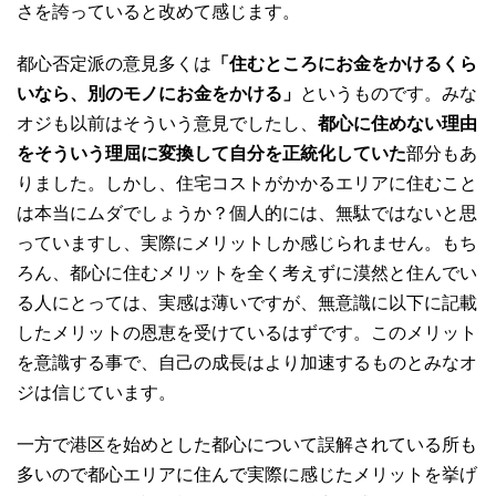
さを誇っていると改めて感じます。
都心否定派の意見多くは
「住むところにお金をかけるくら
いなら、別のモノにお金をかける」
というものです。みな
オジも以前はそういう意見でしたし、
都心に住めない理由
をそういう理屈に変換して自分を正統化していた
部分もあ
りました。しかし、住宅コストがかかるエリアに住むこと
は本当にムダでしょうか？個人的には、無駄ではないと思
っていますし、実際にメリットしか感じられません。もち
ろん、都心に住むメリットを全く考えずに漠然と住んでい
る人にとっては、実感は薄いですが、無意識に以下に記載
したメリットの恩恵を受けているはずです。このメリット
を意識する事で、自己の成長はより加速するものとみなオ
ジは信じています。
一方で港区を始めとした都心について誤解されている所も
多いので都心エリアに住んで実際に感じたメリットを挙げ