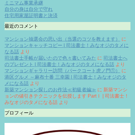
ミニマム事業承継
自分の身は自分で守れ
住宅用家屋証明書と決済
最近のコメント
マンション抽選会の思い出（当選のコツを教えます）
に
マンションキャッチコピー | 司法書士！みなオジのタメに
なる話
より
司法書士手帳が届いたので色々書いてみた
に
司法書士へ
のプレゼント | 司法書士！みなオジのタメになる話
より
マンションギャラリー訪問（パークコート虎ノ門①）
に
港区グルメ ～麻布十番 三幸園 | 司法書士！みなオジのタ
メになる話
より
新築マンション探しのお作法≪初級者編≫
に
新築マンシ
ョンの値引きテクニックを伝授します PartⅠ | 司法書士！
みなオジのタメになる話
より
プロフィール