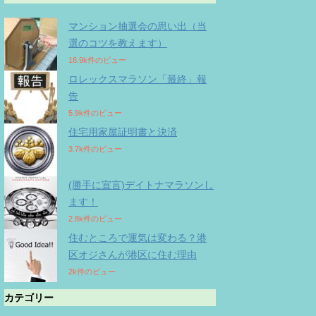
マンション抽選会の思い出（当
選のコツを教えます）
16.9k件のビュー
ロレックスマラソン「最終」報
告
5.9k件のビュー
住宅用家屋証明書と決済
3.7k件のビュー
(勝手に宣言)デイトナマラソンし
ます！
2.8k件のビュー
住むところで運気は変わる？港
区オジさんが港区に住む理由
2k件のビュー
カテゴリー