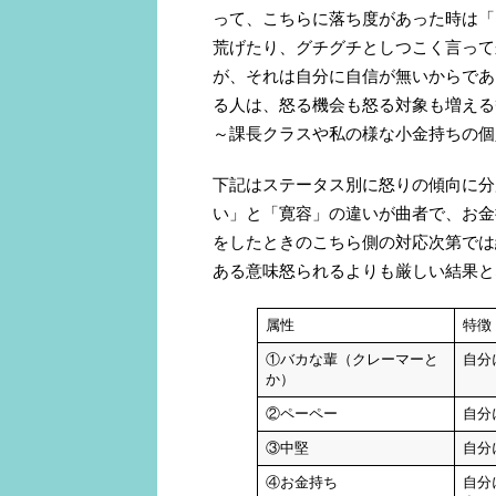
って、こちらに落ち度があった時は「
荒げたり、グチグチとしつこく言って
が、それは自分に自信が無いからであ
る人は、怒る機会も怒る対象も増える
～課長クラスや私の様な小金持ちの個
下記はステータス別に怒りの傾向に分
い」と「寛容」の違いが曲者で、お金
をしたときのこちら側の対応次第では
ある意味怒られるよりも厳しい結果と
属性
特徴
①バカな輩（クレーマーと
自分
か）
②ペーペー
自分
③中堅
自分
④お金持ち
自分