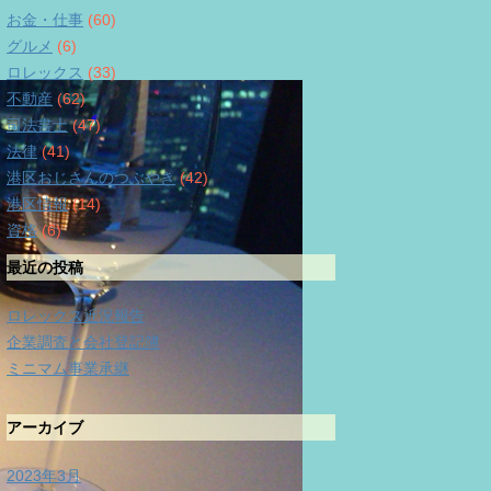
お金・仕事
(60)
グルメ
(6)
ロレックス
(33)
不動産
(62)
司法書士
(47)
法律
(41)
港区おじさんのつぶやき
(42)
港区情報
(14)
資格
(6)
最近の投稿
ロレックス近況報告
企業調査と会社登記簿
ミニマム事業承継
アーカイブ
2023年3月