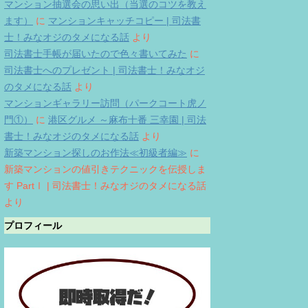
マンション抽選会の思い出（当選のコツを教え
ます）
に
マンションキャッチコピー | 司法書
士！みなオジのタメになる話
より
司法書士手帳が届いたので色々書いてみた
に
司法書士へのプレゼント | 司法書士！みなオジ
のタメになる話
より
マンションギャラリー訪問（パークコート虎ノ
門①）
に
港区グルメ ～麻布十番 三幸園 | 司法
書士！みなオジのタメになる話
より
新築マンション探しのお作法≪初級者編≫
に
新築マンションの値引きテクニックを伝授しま
す PartⅠ | 司法書士！みなオジのタメになる話
より
プロフィール