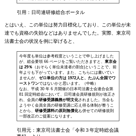
引用：日司連研修総合ポータル
とはいえ、この単位は努力目標化しており、この単位が未
達でも資格の失効などはありませんでした。実際、東京司
法書士会の状況を例に挙げると、
今年度も単位は参考程度ということで申し上げました
が、総会要領 66 ページをご覧いただきますと、
東京会
は 29％
（おそらく単位未達者の割合)ということで、前
年よりも下がっています。また、こちらには書いてい
ませんが、
ゼロ単位の方は 1972人と、たぶん全国でワ
ーストワン
ではないかと思います。（中略）
なお、平成 30 年 6 月開催の日本司法書士会連合会第
81 回定時総会において、日司連会員研修規則が改正さ
れ、会員の
研修受講義務が明文化
されました。当会も
ようやく会員全員の研修受講に応え得る体制が整うこ
とから、
研修受講料の原則無償化
も併せての研修規則
一部改正のご提案になります。
引用元：東京司法書士会「令和３年定時総会議