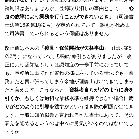
齢制限はありませんが、登録取り消しの事由として、
「心
身の故障により業務を行うことができないとき」
（司法書
士法第16条第1項2号）が定められていて、誰もが死ぬま
で司法書士でいられるという保証はありません。
改正前は本人の
「後見・保佐開始が欠格事由」
（旧法第5
条2号）になっていて、明確な線引きがありましたが、改
正により認知症もしくは認知症の一歩手前になっていて
も、事務所に出てただ置物の様に座っている状況でも「業
務」だと言い張ってしまう余地が理論上は出てきてしまっ
たと言えます。こうなると、
資格者自らがどのように身を
引くか
、もしくは適切な業務水準を維持できない場合に
周
りがどのように引導を渡すか
という引き際の問題が出てき
ます。一般に知的職業と言われる司法書士にあって、その
衰えを認めるというのは中々に勇気がいるのではないでし
ょうか。