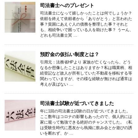
司法書士へのプレゼント
司法書士になって嬉しかったことは何でしょうか？
依頼を終えて依頼者から「ありがとう」と言われた
事？貧困にあえぐ人の債務を整理した事？それと
も、相続争いで困っている人を助けた事？ うーん、
どれも司法書士冥 …
預貯金の仮払い制度とは？
引用元：法務省HPより 家族が亡くなったら、どう
なるか想像したことはありますか？私は職業柄、相
続登記など故人が所有していた不動産を移転する等
関わっていますが、その様な経験が無ければ通常は
考えが及ばない …
司法書士試験が近づいてきました
年に1回の司法書士試験の日が近づいてきました。
ここ数年はコロナの影響もあったので、個人的には
家に籠って勉強できる絶好のチャンスでした。（私
は受験生時代に悪友から執拗に飲み会とか遊びの誘
いを断れず、か …