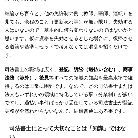
結論から言うと、他の免許制の例（教師、医師、運転）を
見ても、余程のこと（更新忘れ等）が無い限り、失効する
人はいないので、基本的に何ら変わりないのではないかと
思います。仮に資格を失効させるとした場合に、復帰させ
る道筋や基準もセットで考えなくては混乱を招くだけで
す。
司法書士の職域は広く、
登記、訴訟（過払い含む）、商事
法務（渉外）、後見
等すべての領域の知識を最高水準で維
持するのは非常に困難です。なので、どの司法書士または
法人もいずれかの領域に特化している事（分業制）が多い
ですし、過払い事件ばっかり受任している司法書士が登記
実務が全然わからないなんて、結構普通にある事です。
司法書士にとって大切なことは「知識」ではな
い