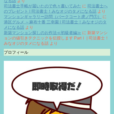
なる話
より
司法書士手帳が届いたので色々書いてみた
に
司法書士へ
のプレゼント | 司法書士！みなオジのタメになる話
より
マンションギャラリー訪問（パークコート虎ノ門①）
に
港区グルメ ～麻布十番 三幸園 | 司法書士！みなオジのタ
メになる話
より
新築マンション探しのお作法≪初級者編≫
に
新築マンシ
ョンの値引きテクニックを伝授します PartⅠ | 司法書士！
みなオジのタメになる話
より
プロフィール