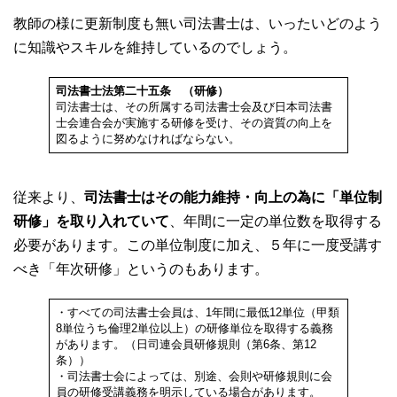
教師の様に更新制度も無い司法書士は、いったいどのよう
に知識やスキルを維持しているのでしょう。
司法書士法第二十五条
（研修）
司法書士は、その所属する司法書士会及び日本司法書
士会連合会が実施する研修を受け、その資質の向上を
図るように努めなければならない。
従来より、
司法書士はその能力維持・向上の為に「単位制
研修」を取り入れていて
、年間に一定の単位数を取得する
必要があります。この単位制度に加え、５年に一度受講す
べき「年次研修」というのもあります。
・すべての司法書士会員は、1年間に最低12単位（甲類
8単位うち倫理2単位以上）の研修単位を取得する義務
があります。（日司連会員研修規則（第6条、第12
条））
・司法書士会によっては、別途、会則や研修規則に会
員の研修受講義務を明示している場合があります。